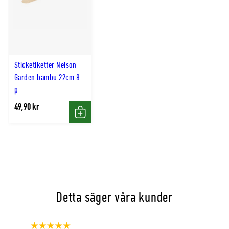
Plantavstånd icm:
5
Radavstånd icm:
30–40
Direktsådd/planteringstid, månad och dag
Sticketiketter Nelson
från–till:
1 maj–30 juni
Garden bambu 22cm 8-
Blomnings-/skördetid, månad och dag från–
p
till:
1 augusti–31 oktober
49,90 kr
Köp
Detta säger våra kunder