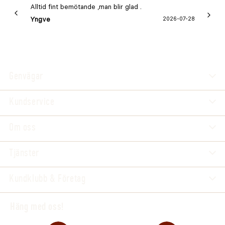
Alltid fint bemötande ,man blir glad .
Bra
Yngve
2026-07-28
Marga
Genvägar
Kundservice
Om oss
Tjänster
Kundklubb & Företag
Häng med oss!