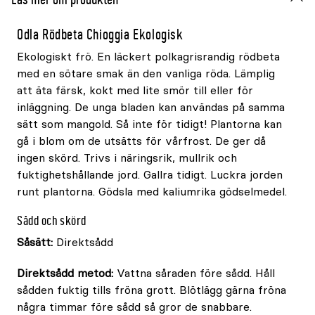
Odla Rödbeta Chioggia Ekologisk
Ekologiskt frö. En läckert polkagrisrandig rödbeta
med en sötare smak än den vanliga röda. Lämplig
att äta färsk, kokt med lite smör till eller för
inläggning. De unga bladen kan användas på samma
sätt som mangold. Så inte för tidigt! Plantorna kan
gå i blom om de utsätts för vårfrost. De ger då
ingen skörd. Trivs i näringsrik, mullrik och
fuktighetshållande jord. Gallra tidigt. Luckra jorden
runt plantorna. Gödsla med kaliumrika gödselmedel.
Sådd och skörd
Såsätt:
Direktsådd
Direktsådd metod:
Vattna såraden före sådd. Håll
sådden fuktig tills fröna grott. Blötlägg gärna fröna
några timmar före sådd så gror de snabbare.