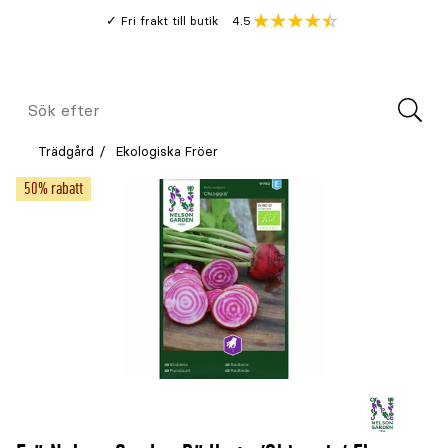
Gå
Genomsnitt
4.5
Fri frakt till butik
kund
till
Öppna
V
recension
huvudinnehållet
Meny
Sök
efter
Trädgård
Ekologiska Fröer
50% rabatt