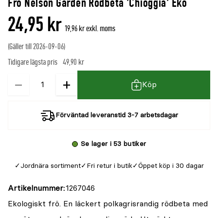
Frö Nelson Garden Rödbeta 'Chioggia' Eko
24,95 kr
19,96 kr exkl. moms
(Gäller till 2026-09-06)
Tidigare lägsta pris
49,90 kr
−
+
Kvantitet
Köp
Förväntad leveranstid 3-7 arbetsdagar
Se lager i 53 butiker
Jordnära sortiment
Fri retur i butik
Öppet köp i 30 dagar
Artikelnummer
1267046
Ekologiskt frö. En läckert polkagrisrandig rödbeta med