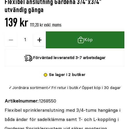
Flexibel anslutning Gardena 3/4"x3/4"
utvändig gänga
139 kr
111,20 kr exkl. moms
−
+
Kvantitet
Köp
Förväntad leveranstid 3-7 arbetsdagar
Se lager i 2 butiker
Jordnära sortiment
Fri retur i butik
Öppet köp i 30 dagar
Artikelnummer
1268550
Flexibel sprinkleranslutning med 3/4-tums hangänga i
båda ändar för sadelklämma samt T- och L-koppling i
Gardenas Sprinklersystem vid säker montering.