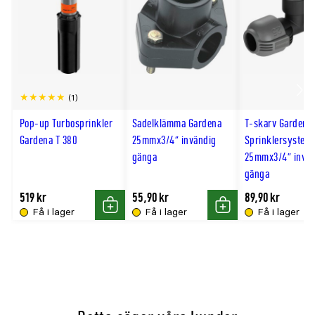
(1)
Scro
till
Pop-up Turbosprinkler
Sadelklämma Gardena
T-skarv Gardena
Gardena T 380
25mmx3/4" invändig
Sprinklersystem
hög
gänga
25mmx3/4" invän
gänga
519 kr
55,90 kr
89,90 kr
Få i lager
Få i lager
Få i lager
Köp
Köp