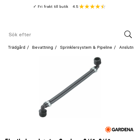
Gå
Genomsnitt
4.5
Fri frakt till butik
kund
till
Öppna
V
recension
huvudinnehållet
Meny
Sök
efter
Trädgård
Bevattning
Sprinklersystem & Pipeline
Anslutning