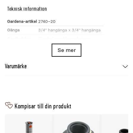
Teknisk information
Gardena-artikel
2740–20
Gänga
3/4" hangänga x 3/4" hangänga
Användning
Flexibel sprinkleranslutning
Se mer
Välj bevattning efter uppgift
För skonsam bevattning av växter används ett
Varumärke
mjukt eller finfördelat strålmönster, medan en
koncentrerad stråle passar rengöring. Spridare
väljs efter ytans form och storlek. Anslutningen
ingår i GARDENAs bevattningssystem och ska
kombineras med rätt slangdimension och koppling.
Kompisar till din produkt