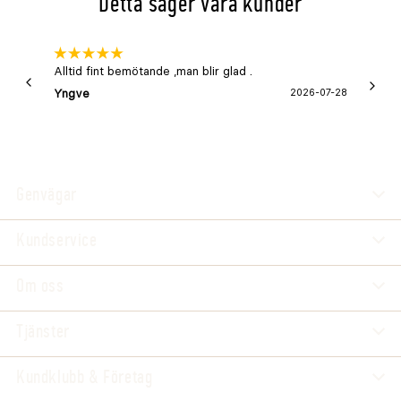
Detta säger våra kunder
Alltid fint bemötande ,man blir glad .
Bra
Yngve
2026-07-28
Marga
Genvägar
Kundservice
Om oss
Tjänster
Kundklubb & Företag