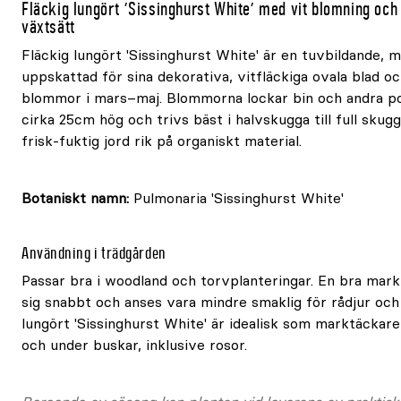
Fläckig lungört 'Sissinghurst White' med vit blomning o
växtsätt
Fläckig lungört 'Sissinghurst White' är en tuvbildande,
uppskattad för sina dekorativa, vitfläckiga ovala blad o
blommor i mars–maj. Blommorna lockar bin och andra poll
cirka 25cm hög och trivs bäst i halvskugga till full skug
frisk-fuktig jord rik på organiskt material.
Botaniskt namn:
Pulmonaria 'Sissinghurst White'
Användning i trädgården
Passar bra i woodland och torvplanteringar. En bra mar
sig snabbt och anses vara mindre smaklig för rådjur och 
lungört 'Sissinghurst White' är idealisk som marktäckare
och under buskar, inklusive rosor.