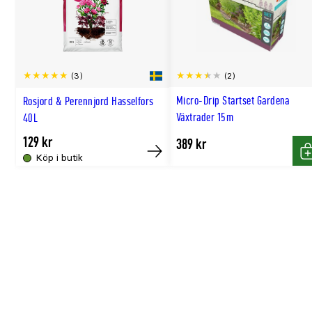
Förväntad sluthöjd (meter)
0,25–0,3
Förväntad slutbredd (meter)
0,4–0,5
Trivs bäst i
halvskugga–skugga
(2)
(3)
Jordmån
mullrik, frisk-fuktig
Planteringsavstånd (cm)
35
Micro-Drip Startset Gardena
Rosjord & Perennjord Hasselfors
Växtrader 15m
40L
Passar som snitt
nej
Doftande
nej
129 kr
389 kr
Köp i butik
Bivänlig
ja
Köp
K
Härdighet
A