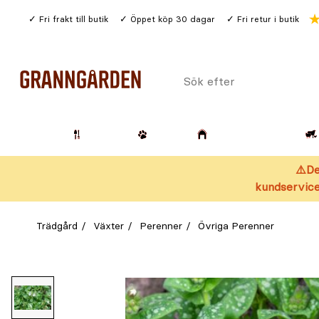
Gå
Fri frakt till butik
Öppet köp 30 dagar
Fri retur i butik
till
huvudinnehållet
Sök
efter
Trädgård
Husdjur
Lantbruk & Skog
⚠️De
kundservice
Trädgård
Växter
Perenner
Övriga Perenner