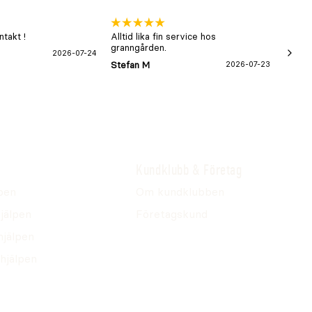
takt !
Alltid lika fin service hos
xx
granngården.
2026-07-24
Hans-B
Stefan M
2026-07-23
Kundklubb & Företag
pen
Om kundklubben
jälpen
Företagskund
hjälpen
hjälpen