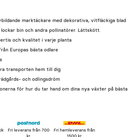
vbildande marktäckare med dekorativa, vitfläckiga blad
lockar bin och andra pollinatörer. Lättskött.
rtis och kvalitet i varje planta
från Europas bästa odlare
s
ra transporten hem till dig
trädgårds- och odlingsdröm
onerna för hur du tar hand om dina nya växter på bästa
tik
Fri leverans från 700
Fri hemleverans från
kr
1500 kr