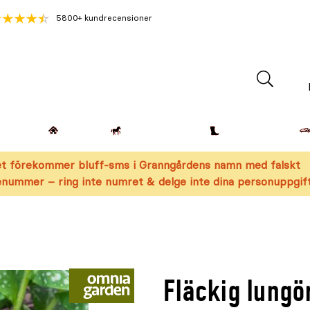
5800+ kundrecensioner
Lantdjur
Hemmet
Häst & Ryttare
Kläder & Skor
t förekommer bluff-sms i Granngårdens namn med falskt
nummer – ring inte numret & delge inte dina personuppgift
Fläckig lungö