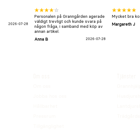
Personalen på Granngården agerade
Mycket bra kon
väldigt trevligt och kunde svara på
2026-07-28
Margareth J
någon fråga, i samband med köp av
annan artikel.
Anna B
2026-07-28
Om oss
Tjänster
Om oss
Grannhjäl
Jobba hos oss
Husdjursh
Hållbarhet
Lantdjurs
Pressrum
Trädgårds
Tillgänglighet