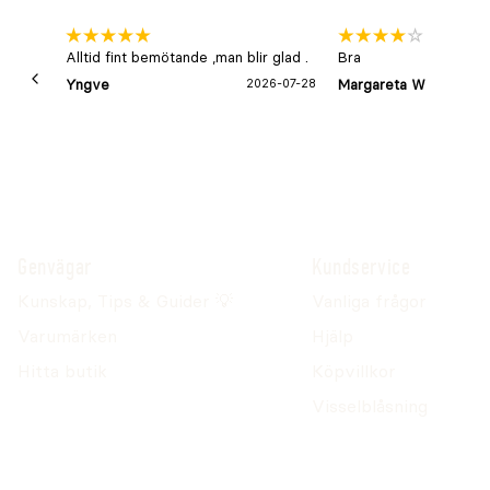
Alltid fint bemötande ,man blir glad .
Bra
Yngve
2026-07-28
Margareta W
Genvägar
Kundservice
Kunskap, Tips & Guider 💡
Vanliga frågor
Varumärken
Hjälp
Hitta butik
Köpvillkor
Visselblåsning