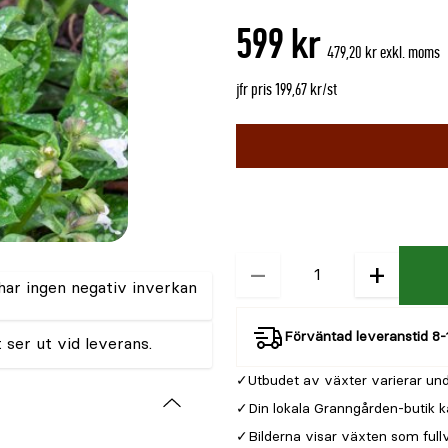
599 kr
479,20 kr exkl. moms
jfr pris 199,67 kr/st
Välj
Välj
färg
storlek
-
−
+
Kvantitet
 har ingen negativ inverkan
Förväntad leveranstid 8-
 ser ut vid leverans.
Utbudet av växter varierar und
Din lokala Granngården-butik k
Bilderna visar växten som full