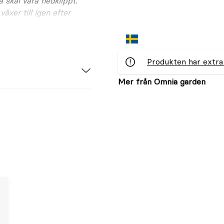
 skäl vara nedklippt.
xer till igen efter
ad.
Produkten har extra
ation
Mer från Omnia garden
e'
ing, omtyckt av bin, lättskött
tter, marktäckning