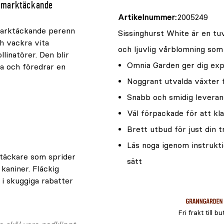
ch marktäckande
Artikelnummer
2005249
 marktäckande perenn
Sissinghurst White är en tu
ch vackra vita
och ljuvlig vårblomning som 
inatörer. Den blir
Omnia Garden ger dig expe
ga och föredrar en
Noggrant utvalda växter 
Snabb och smidig leveran
Väl förpackade för att kla
Brett utbud för just din 
Läs noga igenom instrukti
ktäckare som sprider
sätt
kaniner. Fläckig
 i skuggiga rabatter
Fri frakt till bu