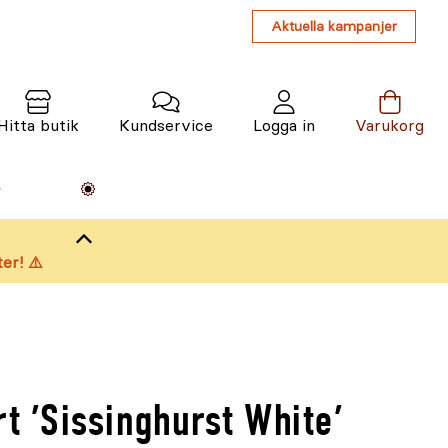
Aktuella kampanjer
Hitta butik
Kundservice
Logga in
Varukorg
Maskiner
Växter
Varumärken
Tjänster
Kunskap
er! ⚠️
rt 'Sissinghurst White'