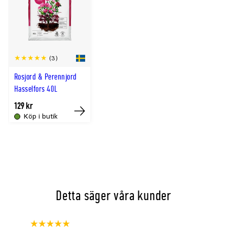
Doft
Ja
Härdighet
A
(3)
Rosjord & Perennjord
Hasselfors 40L
129 kr
Köp i butik
Köp
Detta säger våra kunder