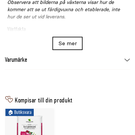
Observera att bilderna på växterna visar hur de
kommer att se ut färdigvuxna och etablerade, inte
hur de ser ut vid leverans.
Växtfakta
Egenskap
Specifikation
Se mer
Botaniskt namn
Kalimeris incisa 'Madiva'
Varumärke
Ändamål
Prydnadsperenn
Bladfärg
Grönt
Blomfärg
Blåviolett
Blomningstid
Juli/augusti–oktober
Trivs bäst i
Sol-lätt skugga
Kompisar till din produkt
Jordmån
Väldränerad, näringsrik
Bivänlig
🏠︎ Butiksvara
Ja
Planteringsavstånd
35cm
Snitt
Ja