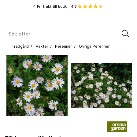
Gå
Genomsnitt
4.5
Fri frakt till butik
kund
till
Öppna
V
recension
huvudinnehållet
Meny
Sök
efter
Trädgård
Växter
Perenner
Övriga Perenner