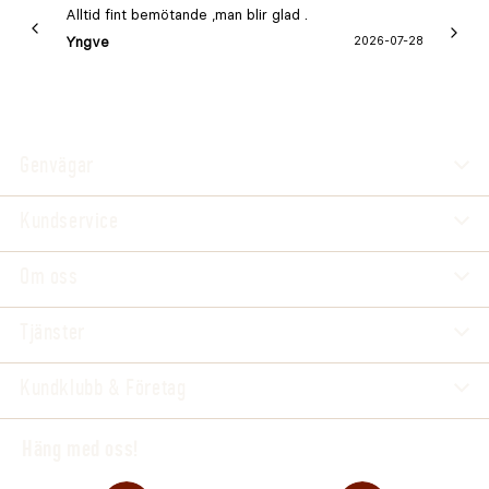
Alltid fint bemötande ,man blir glad .
Bra
Yngve
2026-07-28
Marga
Genvägar
Kundservice
Om oss
Tjänster
Kundklubb & Företag
Häng med oss!