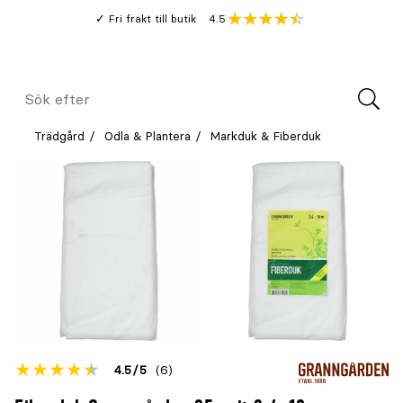
Gå
Genomsnitt
4.5
Fri frakt till butik
kund
till
Öppna
V
recension
huvudinnehållet
Meny
Sök
efter
Trädgård
Odla & Plantera
Markduk & Fiberduk
Betyget
4.5
5
(6)
för
Öppna