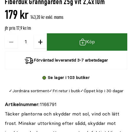
Fiberduk Granngården 25g vit 2,4x10m
denna
recensioner
179 kr
produkt
143,20 kr exkl. moms
är
jfr pris 17,9 kr/m
{0}
av
−
+
Kvantitet
Köp
5
Förväntad leveranstid 3-7 arbetsdagar
Se lager i 103 butiker
Jordnära sortiment
Fri retur i butik
Öppet köp i 30 dagar
Artikelnummer
1166791
Täcker plantorna och skyddar mot sol, vind och lätt
frost. Minskar uttorkning efter sådd, skyddar mot