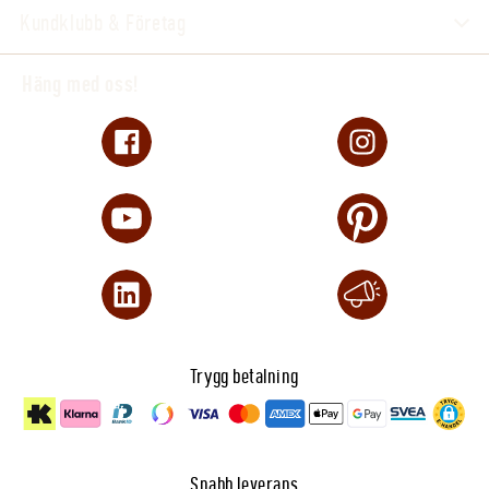
Kundklubb & Företag
Häng med oss!
Trygg betalning
Snabb leverans