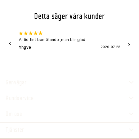
Detta säger våra kunder
Alltid fint bemötande ,man blir glad .
Bra
Yngve
2026-07-28
Marga
Genvägar
Kundservice
Om oss
Tjänster