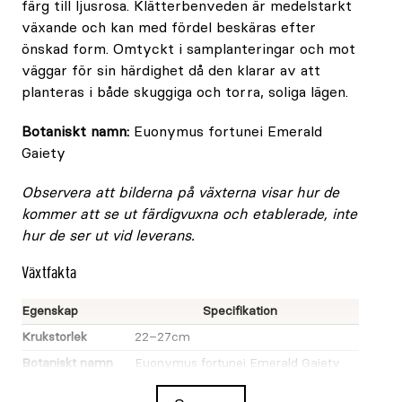
färg till ljusrosa. Klätterbenveden är medelstarkt
växande och kan med fördel beskäras efter
önskad form. Omtyckt i samplanteringar och mot
väggar för sin härdighet då den klarar av att
planteras i både skuggiga och torra, soliga lägen.
Botaniskt namn:
Euonymus fortunei Emerald
Gaiety
Observera att bilderna på växterna visar hur de
kommer att se ut färdigvuxna och etablerade, inte
hur de ser ut vid leverans.
Växtfakta
Egenskap
Specifikation
Krukstorlek
22–27cm
Botaniskt namn
Euonymus fortunei Emerald Gaiety
Svenskt namn
vitbrokig klätterbenved uppstammad