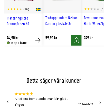
Scro
(3)
(28)
till
Träduppbindare Nelson
Bevattningssäck
Planteringsjord
hög
Garden plastväv 3m
Horto WaterZip 7
Granngården 40L
74,90 kr
59,90 kr
399 kr
Köp i butik
Köp
Köp
Detta säger våra kunder
Alltid fint bemötande ,man blir glad .
Bra
Yngve
2026-07-28
Marga