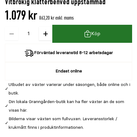
Vitbrokig klätterbenved uppstammad
1.079 kr
863,20 kr exkl. moms
−
+
Kvantitet
Köp
Förväntad leveranstid 8-12 arbetsdagar
Endast online
Utbudet av växter varierar under säsongen, både online och i
butik.
Din lokala Granngården-butik kan ha fler växter än de som
visas här.
Bilderna visar växten som fullvuxen. Leveransstorlek /
krukmått finns i produktinformationen.