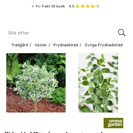
Gå
Genomsnitt
4.5
Fri frakt till butik
kund
till
Öppna
V
recension
huvudinnehållet
Meny
Sök
efter
Trädgård
Växter
Prydnadsträd
Övriga Prydnadsträd