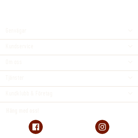
Genvägar
Kundservice
Om oss
Tjänster
Kundklubb & Företag
Häng med oss!