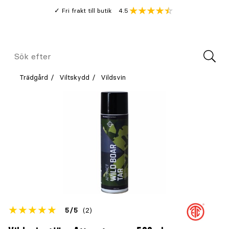
Gå
Genomsnitt
4.5
Fri frakt till butik
kund
till
Öppna
V
recension
huvudinnehållet
Meny
Sök
efter
Trädgård
Viltskydd
Vildsvin
Betyget
5
5
(2)
för
Öppna