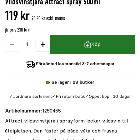
Vildsvinstjära Attract spray 500ml
denna
recensioner
119 kr
produkt
95,20 kr exkl. moms
är
jfr pris 238 kr/l
{0}
av
−
+
Kvantitet
Köp
5
Förväntad leveranstid 3-7 arbetsdagar
Se lager i 69 butiker
Jordnära sortiment
Fri retur i butik
Öppet köp i 30 dagar
Artikelnummer
1250455
Attract vildsvinstjära i sprayform lockar vildsvin till
åtelplatsen. Den fäster på både våta och frusna