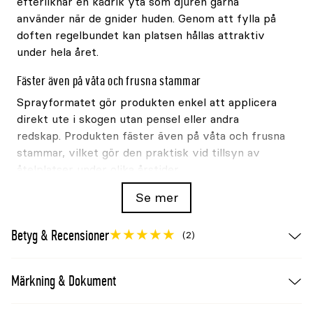
efterliknar en kådrik yta som djuren gärna
använder när de gnider huden. Genom att fylla på
doften regelbundet kan platsen hållas attraktiv
under hela året.
Fäster även på våta och frusna stammar
Sprayformatet gör produkten enkel att applicera
direkt ute i skogen utan pensel eller andra
redskap. Produkten fäster även på våta och frusna
stammar, vilket gör den praktisk vid tillsyn av
åtelplatser under olika årstider.
Se mer
Vanliga användningsområden
åtelplatser för vildsvin
Betyg & Recensioner
(2)
lockjakt och viltövervakning
träd och stolpar nära foderplatser
Märkning & Dokument
jaktmarker där man vill samla vildsvinens