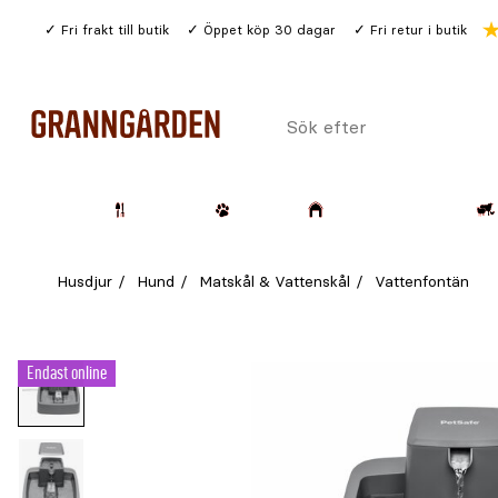
Gå
Fri frakt till butik
Öppet köp 30 dagar
Fri retur i butik
till
huvudinnehållet
Sök
efter
Trädgård
Husdjur
Lantbruk & Skog
Husdjur
Hund
Matskål & Vattenskål
Vattenfontän
Endast online