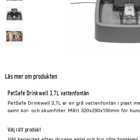
Läs mer om produkten
PetSafe Drinkwell 3,7L vattenfontän
PetSafe Drinkwell 3,7L är en grå vattenfontän i plast me
samt kol- och skumfilter. Mått 320x290x130mm för hund
Välj rätt produkt
Välj kapacitet efter djurens antal och hur ofta fontänen k