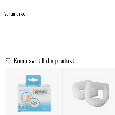
Kompatibla produkter och alternativ
Varumärke
Drinkwell vattenfontän 1,8L
Drinkwell vattenfontän 7,5L
Kompatibelt kolfilter 4-p
Kompatibelt skumfilter 2-p
Kompisar till din produkt