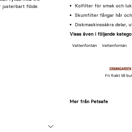
Kolfilter för smak och luk
 justerbart flöde.
Skumfilter fångar hår oc
Diskmaskinssäkra delar,
Visas även i följande kategor
Vattenfontän
Vattenfontän
Fri frakt till bu
Mer från Petsafe
gefär var 4–6:e
gör pumpen för hand;