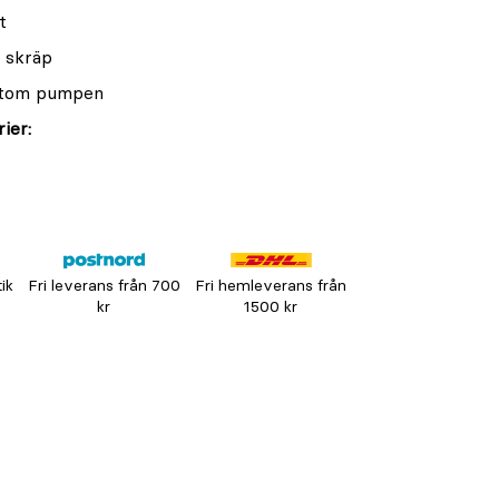
t
h skräp
 utom pumpen
ier:
tik
Fri leverans från 700
Fri hemleverans från
kr
1500 kr