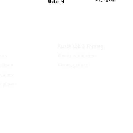
Stefan M
2026-07-23
Kundklubb & Företag
pen
Om kundklubben
jälpen
Företagskund
hjälpen
hjälpen