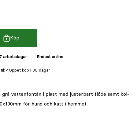
Köp
7 arbetsdagar
Endast online
utik
Öppet köp i 30 dagar
 grå vattenfontän i plast med justerbart flöde samt kol-
90x130mm för hund och katt i hemmet.