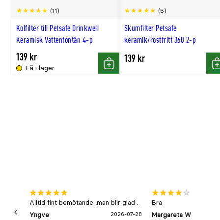
(11)
(5)
Kolfilter till Petsafe Drinkwell
Skumfilter Petsafe
Keramisk Vattenfontän 4-p
keramik/rostfritt 360 2-p
139 kr
139 kr
Få i lager
Köp
K
Alltid fint bemötande ,man blir glad .
Bra
Yngve
2026-07-28
Margareta W