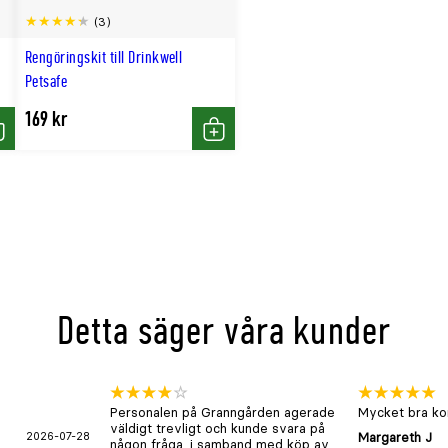
(3)
Rengöringskit till Drinkwell
Petsafe
169 kr
öp
Köp
Detta säger våra kunder
Personalen på Granngården agerade
Mycket bra kon
väldigt trevligt och kunde svara på
2026-07-28
Margareth J
någon fråga, i samband med köp av