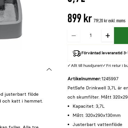
är
{0}
899 kr
av
719,20 kr exkl. moms
5
−
+
Kvantitet
Förväntad leveranstid 3-
Allt till husdjuren!
Fri retur i b
Artikelnummer
1245997
PetSafe Drinkwell 3,7L är en
d justerbart flöde
och skumfilter. Mått 320x2
 och katt i hemmet.
Kapacitet: 3,7L
Mått: 320x290x130mm
Justerbart vattenflöde
an fyllas. Alla tre