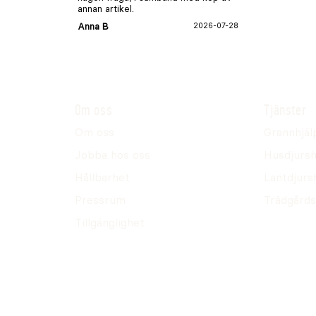
annan artikel.
Anna B
2026-07-28
Om oss
Tjänster
Om oss
Grannhjäl
Jobba hos oss
Husdjursh
Hållbarhet
Lantdjurs
Pressrum
Trädgårds
Tillgänglighet