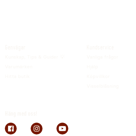
Genvägar
Kundservice
Kunskap, Tips & Guider 💡
Vanliga frågor
Varumärken
Hjälp
Hitta butik
Köpvillkor
Visselblåsning
Häng med oss!