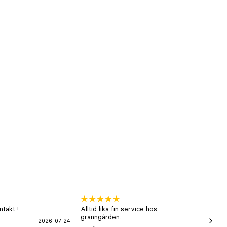
takt !
Alltid lika fin service hos
xx
granngården.
2026-07-24
Hans-B