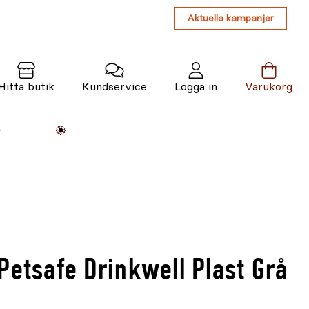
Aktuella kampanjer
Hitta butik
Kundservice
Logga in
Varukorg
Maskiner
Växter
Varumärken
Tjänster
Kunskap
Petsafe Drinkwell Plast Grå