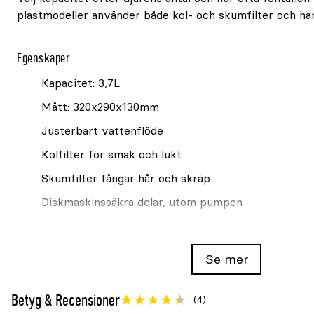
plastmodeller använder både kol- och skumfilter och har
Egenskaper
Kapacitet: 3,7L
Mått: 320x290x130mm
Justerbart vattenflöde
Kolfilter för smak och lukt
Skumfilter fångar hår och skräp
Diskmaskinssäkra delar, utom pumpen
Filter och rengöring
Se mer
Byt kolfilter ungefär var 2–4:e vecka och skumfilter un
vecka, beroende på användning och vattenkvalitet. Ren
Betyg & Recensioner
(4)
övriga angivna delar kan diskas i diskmaskin.