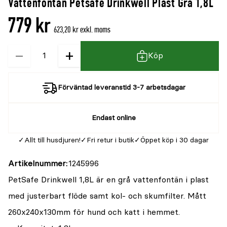
Vattenfontän Petsafe Drinkwell Plast Grå 1,8L
denna
recensioner
779 kr
produkt
623,20 kr exkl. moms
är
−
+
Kvantitet
{0}
Köp
av
5
Förväntad leveranstid 3-7 arbetsdagar
Endast online
Allt till husdjuren!
Fri retur i butik
Öppet köp i 30 dagar
Artikelnummer
1245996
PetSafe Drinkwell 1,8L är en grå vattenfontän i plast
med justerbart flöde samt kol- och skumfilter. Mått
260x240x130mm för hund och katt i hemmet.