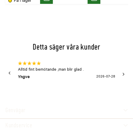
Få i lager
Köp
Köp
Detta säger våra kunder
Alltid fint bemötande ,man blir glad .
Bra
Yngve
2026-07-28
Marga
Genvägar
Kundservice