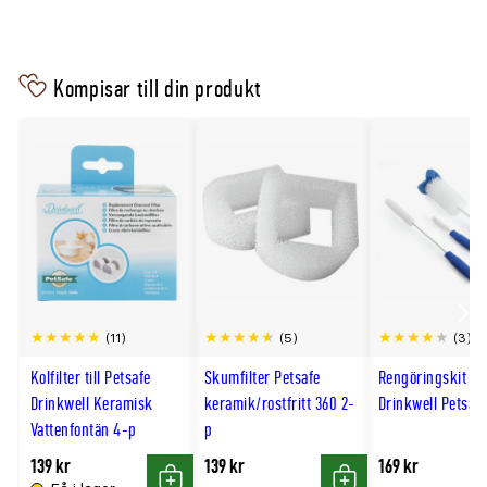
Drinkwell vattenfontän 7,5L
Kompatibelt kolfilter 4-p
Kompisar till din produkt
Kompatibelt skumfilter 2-p
Scro
(11)
(5)
(3)
till
Kolfilter till Petsafe
Skumfilter Petsafe
Rengöringskit till
hög
Drinkwell Keramisk
keramik/rostfritt 360 2-
Drinkwell Petsaf
Vattenfontän 4-p
p
139 kr
139 kr
169 kr