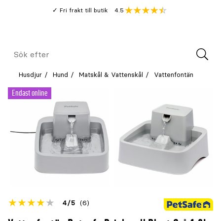
Gå
Genomsnitt
4.5
Fri frakt till butik
kund
till
Öppna
V
recension
huvudinnehållet
Meny
Sök
efter
Husdjur
Hund
Matskål & Vattenskål
Vattenfontän
Endast online
Betyget
4
5
(6)
för
Öppna