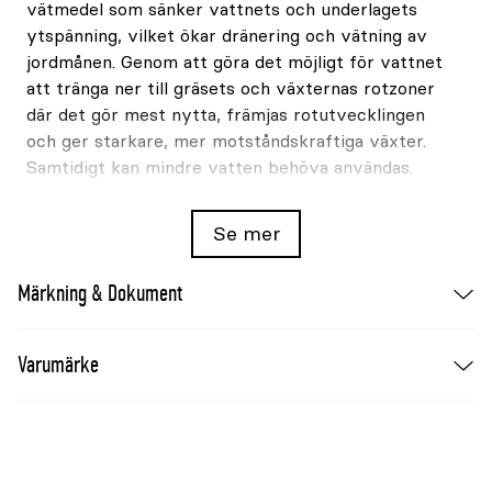
vätmedel som sänker vattnets och underlagets
ytspänning, vilket ökar dränering och vätning av
jordmånen. Genom att göra det möjligt för vattnet
att tränga ner till gräsets och växternas rotzoner
där det gör mest nytta, främjas rotutvecklingen
och ger starkare, mer motståndskraftiga växter.
Samtidigt kan mindre vatten behöva användas.
Gör så här!
Se mer
Blanda Herbinass i en 10l vattenkanna enligt
doseringsanvisningen nedan (1l färdigblandad
Märkning & Dokument
lösning ska täcka 3 m²). Använd gärna en
spridarramp för att förenkla spridningen.
Varumärke
Sprid ut Herbinass när det är molnigt och svalt,
alternativt på kvällen. Undvik användning i direkt
solljus och hetta. Eftervattna behandlade ytor med
vattenspridare i minst 15 minuter per yta.