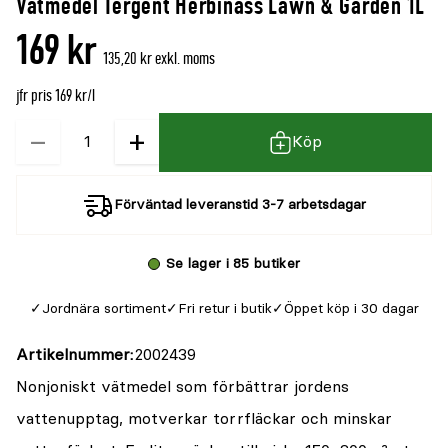
Vätmedel Tergent Herbinass Lawn & Garden 1L
169 kr
135,20 kr exkl. moms
jfr pris 169 kr/l
−
+
Kvantitet
Köp
Förväntad leveranstid 3-7 arbetsdagar
Se lager i 85 butiker
Jordnära sortiment
Fri retur i butik
Öppet köp i 30 dagar
Artikelnummer
2002439
Nonjoniskt vätmedel som förbättrar jordens
vattenupptag, motverkar torrfläckar och minskar