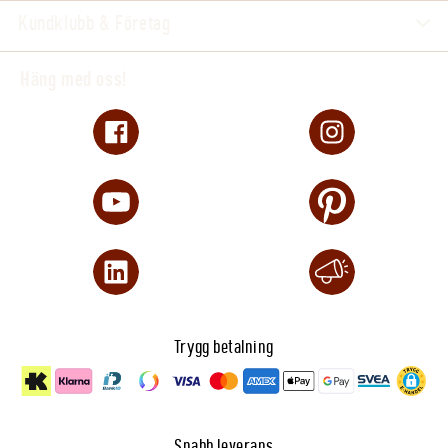
Kundklubb & Företag
Räckvidd och säker användning
10L färdigblandad lösning räcker till cirka 30m². En
Häng med oss!
flaska på 1L räcker därmed till cirka 150m² vid
behandling av torrfläckar eller cirka 300m² vid
lägre dosering för dränering och antidagg.
Testa alltid på en liten yta först. Skölj omedelbart
bort stänk från ytor och växter som inte ska
behandlas. Felaktig dosering eller användning kan
skada gräs och växter.
Fördela lösningen jämnt
Spridarramp Tergent för vattenkanna 9–61cm
Trygg betalning
Snabb leverans