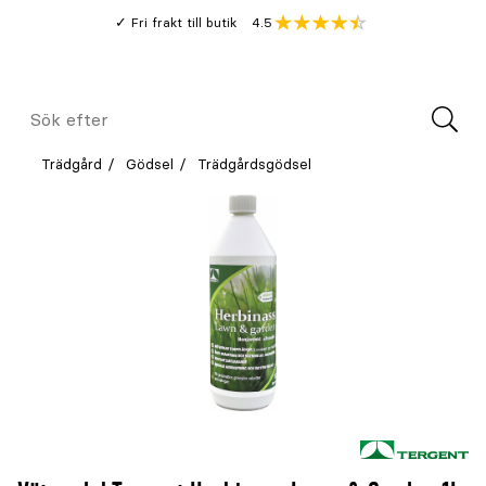
Gå
Genomsnitt
4.5
Fri frakt till butik
kund
till
Öppna
V
recension
huvudinnehållet
Meny
Sök
efter
Trädgård
Gödsel
Trädgårdsgödsel