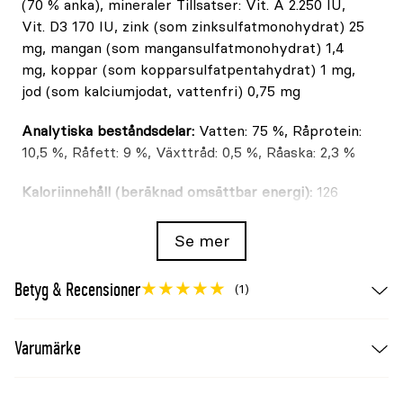
(70 % anka), mineraler Tillsatser: Vit. A 2.250 IU,
Vit. D3 170 IU, zink (som zinksulfatmonohydrat) 25
mg, mangan (som mangansulfatmonohydrat) 1,4
mg, koppar (som kopparsulfatpentahydrat) 1 mg,
jod (som kalciumjodat, vattenfri) 0,75 mg
Analytiska beståndsdelar:
Vatten: 75 %, Råprotein:
10,5 %, Råfett: 9 %, Växttråd: 0,5 %, Råaska: 2,3 %
Kaloriinnehåll (beräknad omsättbar energi):
126
kcal/100 g
Se mer
Betyg & Recensioner
(1)
Varumärke