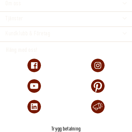
Om oss
Tjänster
Kundklubb & Företag
Häng med oss!
Trygg betalning