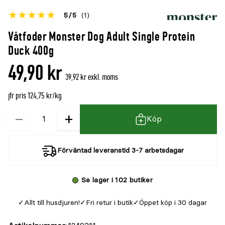
Betyget
5
5
(1)
för
Öppna
Våtfoder Monster Dog Adult Single Protein
denna
recensioner
Duck 400g
produkt
49,90 kr
är
39,92 kr exkl. moms
{0}
jfr pris 124,75 kr/kg
av
5
−
+
Kvantitet
Köp
Förväntad leveranstid 3-7 arbetsdagar
Se lager i 102 butiker
Allt till husdjuren!
Fri retur i butik
Öppet köp i 30 dagar