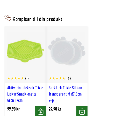
Kompisar till din produkt
(1)
(3)
Aktiveringsleksak Trixie
Burklock Trixie Silikon
Lick'n'Snack-matta
Transparent M Ø7,6cm
Grön 17cm
2-p
99,90 kr
29,90 kr
Köp
Köp