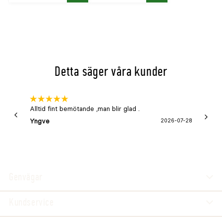
Detta säger våra kunder
Alltid fint bemötande ,man blir glad .
Bra
Yngve
2026-07-28
Marga
Genvägar
Kundservice