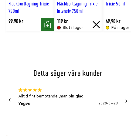
hög
Fläckborttagning Trixie
Fläckborttagning Trixie
Trixie 50ml
750ml
Intensiv 750ml
99,90 kr
119 kr
49,90 kr
Slut i lager
Få i lager
Köp
Slut
i
lager
Detta säger våra kunder
Alltid fint bemötande ,man blir glad .
Bra
Yngve
2026-07-28
Marga