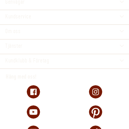
Genvägar
Kundservice
Om oss
Tjänster
Kundklubb & Företag
Häng med oss!