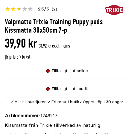
Betyget
2.5
5
(2)
för
Öppna
Valpmatta Trixie Training Puppy pads
denna
recensioner
Kissmatta 30x50cm 7-p
produkt
39,90 kr
är
31,92 kr exkl. moms
{0}
jfr pris 5,7 kr/st
av
5
Tillfälligt slut online
Tillfälligt slut i butik
Allt till husdjuren!
Fri retur i butik
Öppet köp i 30 dagar
Artikelnummer
1246217
Kissmatta från Trixie tillverkad av naturlig