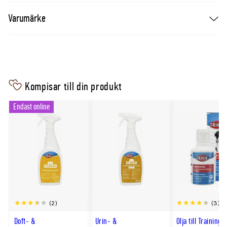
Varumärke
Kompisar till din produkt
Endast online
Scro
(2)
(3)
till
Doft- &
Urin- &
Olja till Training 