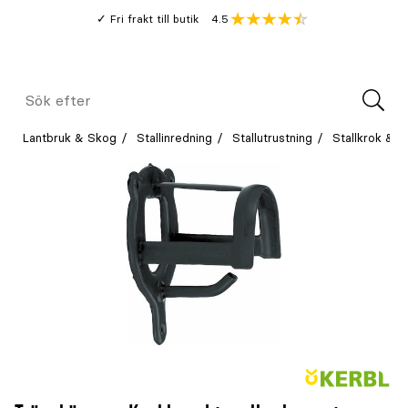
Gå
Genomsnitt
4.5
Fri frakt till butik
kund
till
Öppna
V
recension
huvudinnehållet
Meny
Sök
efter
Lantbruk & Skog
Stallinredning
Stallutrustning
Stallkrok & S