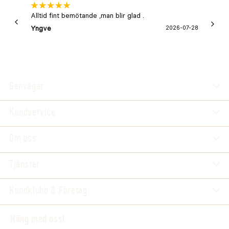
Alltid fint bemötande ,man blir glad .
Bra
Yngve
2026-07-28
Marga
Genvägar
Kundservice
Om oss
Tjänster
Kundklubb & Företag
Häng med oss!