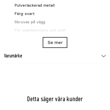
Pulverlackerad metall
Färg: svart
Skruvas på vägg
För sadelkammare och stall
Se även
Se mer
Tränshängare Kerbl med 4 krokar svart
Varumärke
Sadelhållare Kerbl fällbar med tränshållare
44cm svart
Detta säger våra kunder