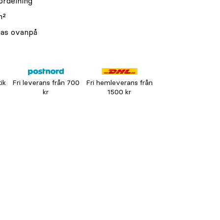
ördelning
m²
das ovanpå
tik
Fri leverans från 700
Fri hemleverans från
kr
1500 kr