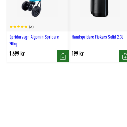
Dosering för frukt och bär
Jordgubbar:
50–60g/m² efter skörd och före plante
(3)
Bärbuskar:
60–100g/m² tidigt på våren.
Spridarvagn Algomin Spridare
Handspridare Fiskars Solid 2,3L
Fruktträd:
80–120g/m² tidigt på våren.
20kg
1.699 kr
199 kr
Köp
K
Så används Stroller Blå
Fördela gödseln så jämnt som möjligt. Vid spridning på e
bör gödslingen göras i samband med regn eller följas av b
doseringsanvisningarna på förpackningen och undvik att
intill växterna.
Finns i fler storlekar
Se även: