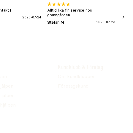
takt !
Alltid lika fin service hos
xx
granngården.
2026-07-24
Hans-B
Stefan M
2026-07-23
Kundklubb & Företag
pen
Om kundklubben
jälpen
Företagskund
hjälpen
hjälpen