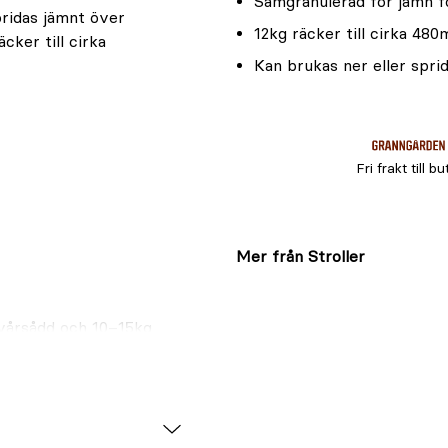
Samgranulerad för jämn f
pridas jämnt över
12kg räcker till cirka 480
cker till cirka
Kan brukas ner eller spri
Fri frakt till bu
Mer från Stroller
vårsådd och 10–15kg
djup före sådd.
gånger från
ler bevattning.