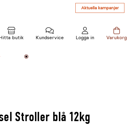
Aktuella kampanjer
Hitta butik
Kundservice
Logga in
Varukorg
Maskiner
Växter
Varumärken
Tjänster
Kunskap
el Stroller blå 12kg