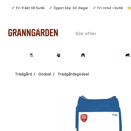
Gå
Fri frakt till butik
Öppet köp 30 dagar
Fri retur i butik
till
huvudinnehållet
Sök
efter
Trädgård
Husdjur
Lantbruk & Skog
Trädgård
Gödsel
Trädgårdsgödsel