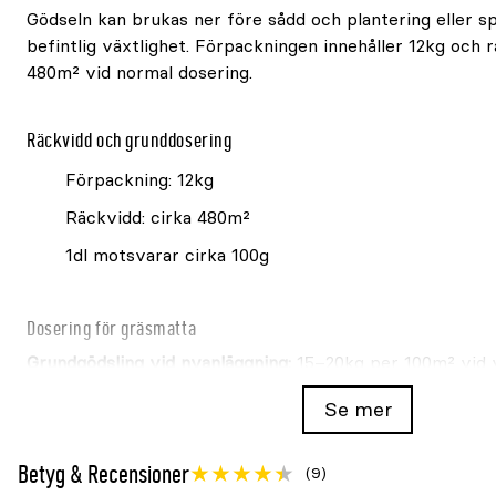
Gödseln kan brukas ner före sådd och plantering eller s
befintlig växtlighet. Förpackningen innehåller 12kg och rä
480m² vid normal dosering.
Räckvidd och grunddosering
Förpackning: 12kg
Räckvidd: cirka 480m²
1dl motsvarar cirka 100g
Dosering för gräsmatta
Grundgödsling vid nyanläggning:
15–20kg per 100m² vid 
per 100m² vid höstsådd. Bruka ner gödseln till 10–15cm 
Se mer
Gödsling av uppvuxen gräsmatta:
2,5kg per 100m², 3–5 
Betyg & Recensioner
(9)
mars/april till augusti/september i samband med regn el