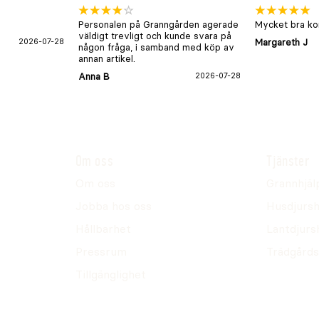
Personalen på Granngården agerade
Mycket bra kon
väldigt trevligt och kunde svara på
2026-07-28
Margareth J
någon fråga, i samband med köp av
annan artikel.
Anna B
2026-07-28
 även som 7kg, med
Om oss
Tjänster
Om oss
Grannhjäl
Jobba hos oss
Husdjursh
Hållbarhet
Lantdjurs
Pressrum
Trädgårds
Tillgänglighet