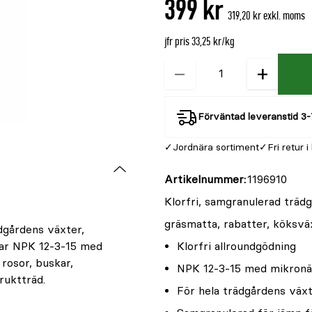
399 kr
är
319,20 kr exkl. moms
{0}
av
jfr pris 33,25 kr/kg
5
−
+
Kvantitet
Förväntad leveranstid 3-
Jordnära sortiment
Fri retur i
Artikelnummer
1196910
Klorfri, samgranulerad träd
gräsmatta, rabatter, köksväx
dgårdens växter,
har NPK 12-3-15 med
Klorfri allroundgödning
rosor, buskar,
NPK 12-3-15 med mikronä
ruktträd.
För hela trädgårdens väx