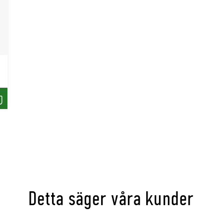
ring.
öp
tablerad växtlighet
evattning. Följ alltid
 samla gödsel i högar
Detta säger våra kunder