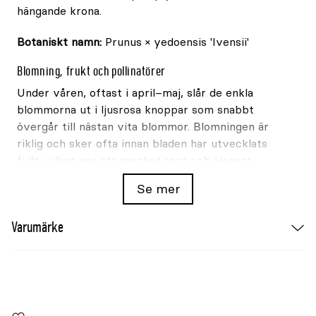
hängande krona.
Botaniskt namn:
Prunus × yedoensis 'Ivensii'
Blomning, frukt och pollinatörer
Under våren, oftast i april–maj, slår de enkla
blommorna ut i ljusrosa knoppar som snabbt
övergår till nästan vita blommor. Blomningen är
riklig och sker ofta innan bladen har utvecklats
fullt, vilket ger ett mycket rent och elegant
helhetsintryck. Bladen är friskt gröna under
Se mer
sommaren och får på hösten gula till svagt orange
toner.
Varumärke
Växtplats och skötsel
Fruktsättningen är sparsam och har främst
dekorativ betydelse. Prunus yedoensis 'Ivensii'
trivs bäst i soligt läge och i väldränerad, näringsrik
jord. För bästa blomning bör trädet placeras i ett