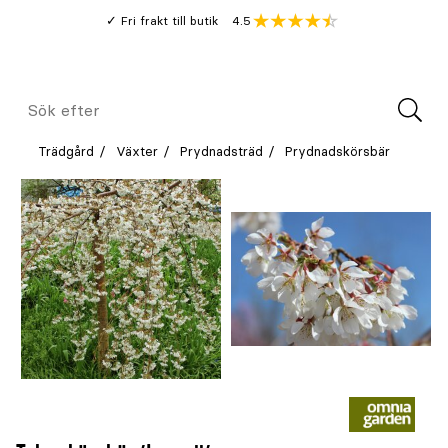
Gå
Genomsnitt
4.5
Fri frakt till butik
kund
till
Öppna
V
recension
huvudinnehållet
Meny
Sök
efter
Trädgård
Växter
Prydnadsträd
Prydnadskörsbär