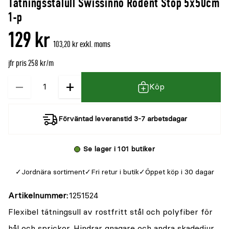
Tätningsstålull Swissinno Rodent Stop 5x50cm
denna
recensioner
1-p
produkt
129 kr
är
103,20 kr exkl. moms
{0}
jfr pris 258 kr/m
av
5
−
+
Kvantitet
Köp
Förväntad leveranstid 3-7 arbetsdagar
Se lager i 101 butiker
Jordnära sortiment
Fri retur i butik
Öppet köp i 30 dagar
Artikelnummer
1251524
Flexibel tätningsull av rostfritt stål och polyfiber för
hål och sprickor. Hindrar gnagare och andra skadedjur