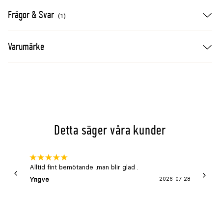
väggar och socklar. Produkten mäter 5x50cm.
Frågor & Svar
(1)
Säkerhet
Varumärke
Använd alltid arbetshandskar. Vid arbete ovanför
huvudhöjd rekommenderas även ögon- eller
ansiktsskydd. Använd inte materialet i kontakt
med öppna elektriska ledare.
Detta säger våra kunder
Alltid fint bemötande ,man blir glad .
Bra
Yngve
2026-07-28
Marga