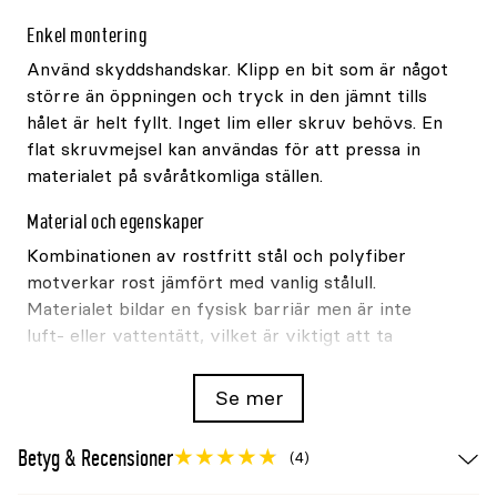
Enkel montering
Använd skyddshandskar. Klipp en bit som är något
större än öppningen och tryck in den jämnt tills
hålet är helt fyllt. Inget lim eller skruv behövs. En
flat skruvmejsel kan användas för att pressa in
materialet på svåråtkomliga ställen.
Material och egenskaper
Kombinationen av rostfritt stål och polyfiber
motverkar rost jämfört med vanlig stålull.
Materialet bildar en fysisk barriär men är inte
luft- eller vattentätt, vilket är viktigt att ta
hänsyn till vid tätning.
Se mer
Användningsområden
Passar för sprickor och genomföringar i bland
Betyg & Recensioner
(4)
annat hus, förråd, lager, skjul och andra byggnader.
Kontrollera särskilt öppningar runt rör, golv,