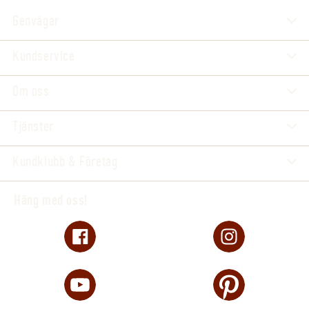
Genvägar
Kundservice
Om oss
Tjänster
Kundklubb & Företag
Häng med oss!