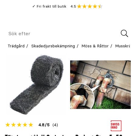
Gå
Genomsnitt
4.5
Fri frakt till butik
kund
till
Öppna
V
recension
huvudinnehållet
Meny
Sök
efter
Trädgård
Skadedjursbekämpning
Möss & Råttor
Musskrämm
Betyget
4.8
5
(4)
för
Öppna