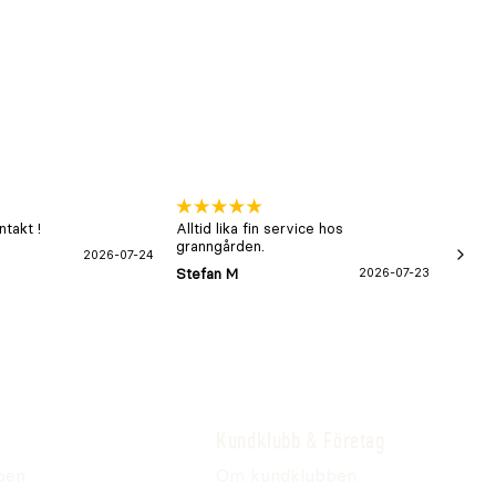
ine
takt !
Alltid lika fin service hos
xx
granngården.
2026-07-24
Hans-B
Stefan M
2026-07-23
Kundklubb & Företag
pen
Om kundklubben