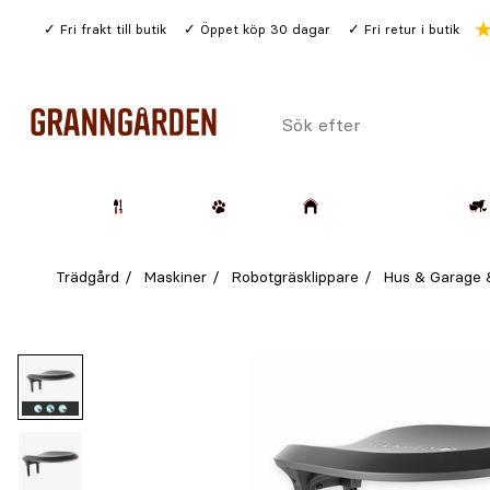
Gå
Fri frakt till butik
Öppet köp 30 dagar
Fri retur i butik
till
huvudinnehållet
Sök
efter
Trädgård
Husdjur
Lantbruk & Skog
Trädgård
Maskiner
Robotgräsklippare
Hus & Garage 