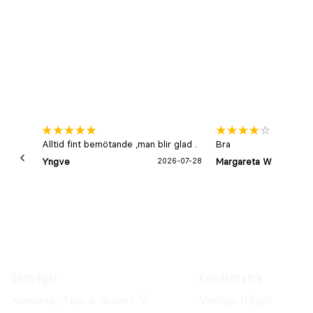
l
Alltid fint bemötande ,man blir glad .
Bra
Yngve
2026-07-28
Margareta W
Genvägar
Kundservice
Kunskap, Tips & Guider 💡
Vanliga frågor