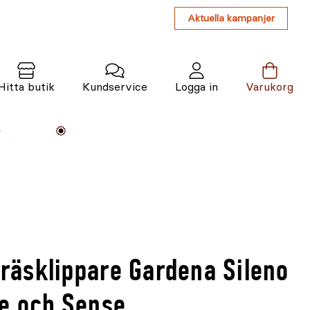
Aktuella kampanjer
Hitta butik
Kundservice
Logga in
Varukorg
Maskiner
Växter
Varumärken
Tjänster
Kunskap
tgräsklippare Gardena Sileno
ee och Sense