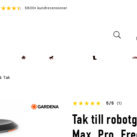
5800+ kundrecensioner
Lantdjur
Hemmet
Häst & Ryttare
Kläder & Skor
& Tak
Betyget
5
5
(1)
för
Öppna
Tak till robo
denna
recensioner
produkt
Max, Pro, Fr