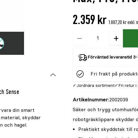
är
{0}
2.359 kr
av
1.887,20 kr exkl.
5
−
+
Kvantitet
Förväntad leveranstid 3-
Fri frakt på produkt
Jordnära sortiment
Fri retur i
och Sense
Artikelnummer
2002039
Säker och trygg utomhusförv
rvara din smart
 material, skyddar
robotgräsklippare skyddar du
n och hagel.
Praktiskt skyddstak till 