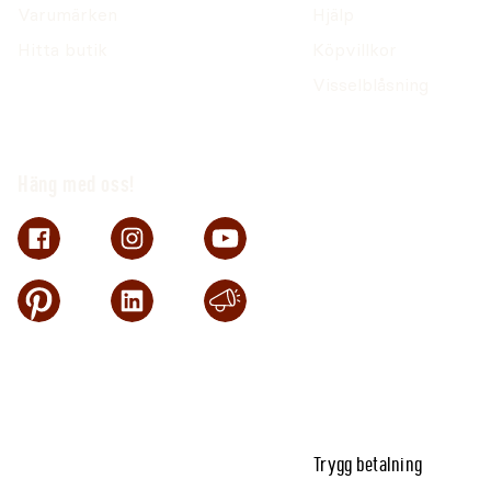
Varumärken
Hjälp
Hitta butik
Köpvillkor
Visselblåsning
Häng med oss!
Trygg betalning