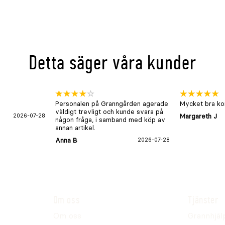
ager
onl
Detta säger våra kunder
Personalen på Granngården agerade
Mycket bra kon
väldigt trevligt och kunde svara på
2026-07-28
Margareth J
någon fråga, i samband med köp av
annan artikel.
Anna B
2026-07-28
Om oss
Tjänster
Om oss
Grannhjäl