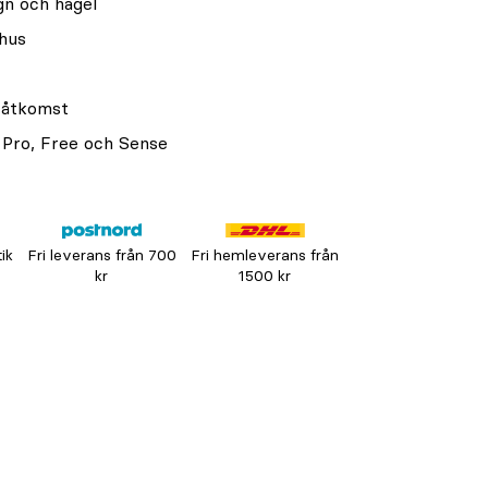
gn och hagel
hus
g åtkomst
 Pro, Free och Sense
tik
Fri leverans från 700
Fri hemleverans från
kr
1500 kr