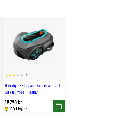
(1)
Robotgräsklippare Gardena smart
SILENO free 1500m²
19.290 kr
Få i lager
lfälligt
Köp
t