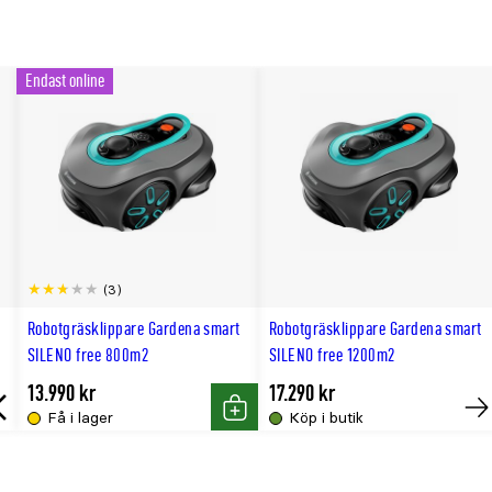
Endast online
(3)
Robotgräsklippare Gardena smart
Robotgräsklippare Gardena smart
SILENO free 800m²
SILENO free 1200m²
13.990 kr
17.290 kr
Få i lager
Köp i butik
lut
Köp
Til
slu