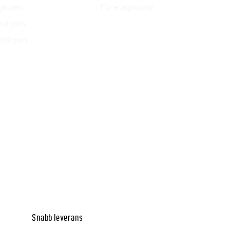
jälpen
Företagskund
hjälpen
hjälpen
Snabb leverans