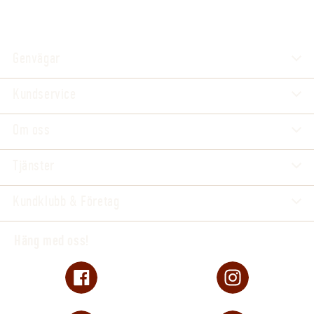
Genvägar
Kundservice
Om oss
Tjänster
Kundklubb & Företag
Häng med oss!