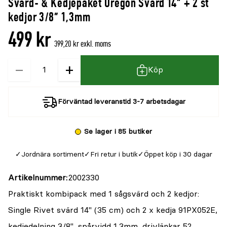
Svärd- & Kedjepaket Oregon Svärd 14" + 2 st
denna
recensioner
kedjor 3/8" 1,3mm
produkt
499 kr
är
399,20 kr exkl. moms
{0}
−
+
Kvantitet
av
Köp
5
Förväntad leveranstid 3-7 arbetsdagar
Se lager i 85 butiker
Jordnära sortiment
Fri retur i butik
Öppet köp i 30 dagar
Artikelnummer
2002330
Praktiskt kombipack med 1 sågsvärd och 2 kedjor:
Single Rivet svärd 14" (35 cm) och 2 x kedja 91PX052E,
kedjedelning 3/8", spårvidd 1,3mm, drivlänkar 52.