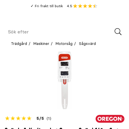
Gå
Genomsnitt
4.5
Fri frakt till butik
kund
till
Öppna
V
recension
huvudinnehållet
Meny
Sök
efter
Trädgård
Maskiner
Motorsåg
Sågsvärd
Betyget
5
5
(1)
för
Öppna