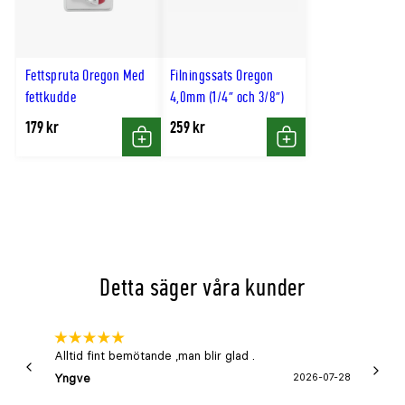
Fettspruta Oregon Med
Filningssats Oregon
fettkudde
4,0mm (1/4" och 3/8")
179 kr
259 kr
Köp
Köp
Detta säger våra kunder
Alltid fint bemötande ,man blir glad .
Bra
Yngve
2026-07-28
Marga