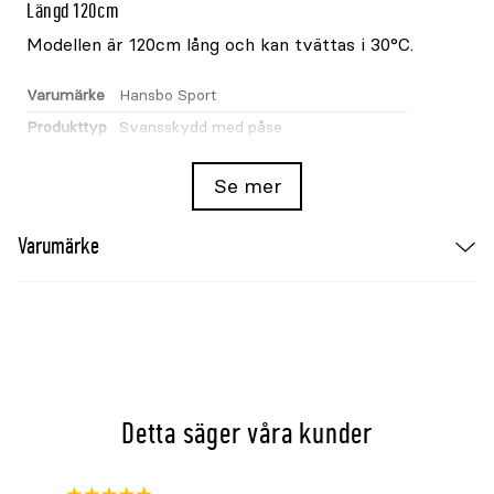
Längd 120cm
Modellen är 120cm lång och kan tvättas i 30°C.
Varumärke
Hansbo Sport
Produkttyp
Svansskydd med påse
Färg
Svart
Se mer
Material
Nylon
Längd
120cm
Varumärke
Foder
Mjukfodrat upptill
Fäste
Kardborrefästen med elastik
Användning
Tävling, transport och annan hantering
Tvätt
30°C
Detta säger våra kunder