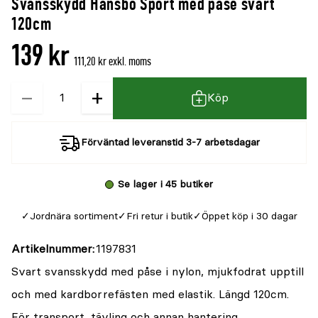
Svansskydd Hansbo Sport med påse svart
120cm
139 kr
111,20 kr exkl. moms
−
+
Kvantitet
Köp
Förväntad leveranstid 3-7 arbetsdagar
Se lager i 45 butiker
Jordnära sortiment
Fri retur i butik
Öppet köp i 30 dagar
Artikelnummer
1197831
Svart svansskydd med påse i nylon, mjukfodrat upptill
och med kardborrefästen med elastik. Längd 120cm.
För transport, tävling och annan hantering.