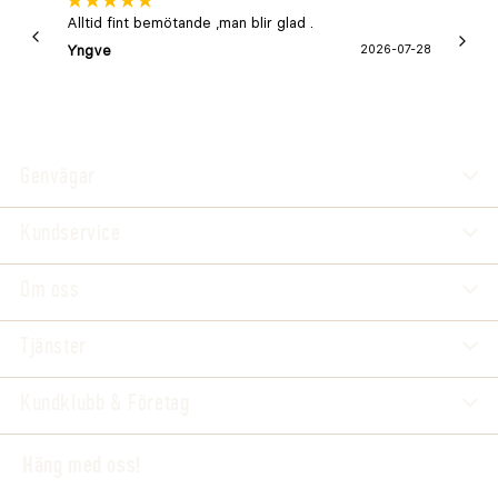
Alltid fint bemötande ,man blir glad .
Bra
Yngve
2026-07-28
Marga
Genvägar
Kundservice
Om oss
Tjänster
Kundklubb & Företag
Häng med oss!