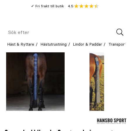
Gå
Genomsnitt
4.5
Fri frakt till butik
kund
till
Öppna
V
recension
huvudinnehållet
Meny
Sök
efter
Häst & Ryttare
Hästutrustning
Lindor & Paddar
Transportsk