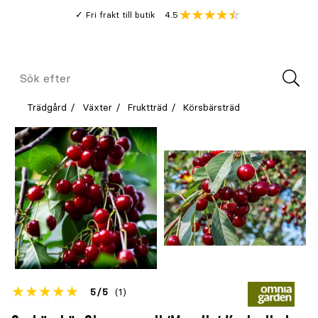
Gå
Genomsnitt
4.5
Fri frakt till butik
kund
till
Öppna
V
recension
huvudinnehållet
Meny
Sök
efter
Trädgård
Växter
Fruktträd
Körsbärsträd
Betyget
5
5
(1)
för
Öppna