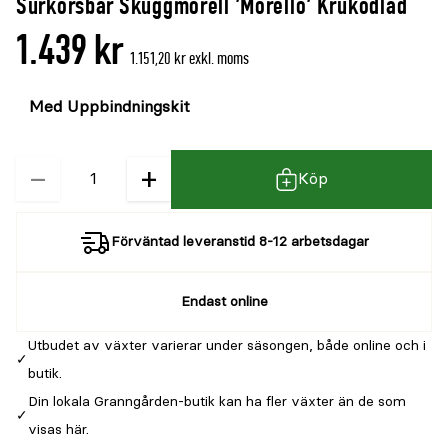
Surkörsbär Skuggmorell 'Morello' Krukodlad
denna
recensioner
1.439 kr
produkt
1.151,20 kr exkl. moms
är
Välj
Välj
{0}
färg
storlek
av
5
−
+
Kvantitet
Köp
Förväntad leveranstid 8-12 arbetsdagar
Endast online
Utbudet av växter varierar under säsongen, både online och i
butik.
Din lokala Granngården-butik kan ha fler växter än de som
visas här.