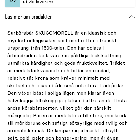
ut vid leverans.
Läs mer om produkten
Surkörsbär SKUGGMORELL är en klassisk och
mycket odlingssäker sort med rötter i franskt
ursprung från 1500‑talet. Den har odlats i
århundraden tack vare sin pålitliga fruktsättning,
utmärkta härdighet och goda fruktkvalitet. Trädet
är medelstarkväxande och bildar en rundad,
relativt tät krona som kräver minimalt med
skötsel och trivs i både små och stora trädgårdar.
Den växer bäst i soliga lägen men klarar även
halvskugga till skuggiga platser bättre än de flesta
andra körsbärssorter, vilket gör den särskilt
mångsidig. Bären är medelstora till stora, mörkröda
till mörkbruna och saftigt sötsyrliga med fyllig och
aromatisk smak. De lämpar sig utmärkt till sylt,
saft, gelé, pajer och konservering, men är även