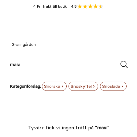
Gå
Genomsnitt
4.5
Fri frakt till butik
kund
till
Öppna
V
recension
huvudinnehållet
Meny
Granngården
Sök
Sök
Sök
efter
Kategoriförslag:
Snöraka
Snöskyffel
Snösläde
💡 Kunskap & Inspiration (1)
Tyvärr fick vi ingen träff på
"masi"