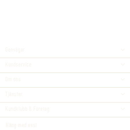
Genvägar
Kundservice
Om oss
Tjänster
Kundklubb & Företag
Häng med oss!