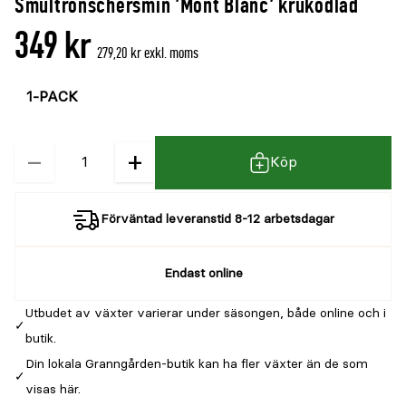
Smultronschersmin 'Mont Blanc' krukodlad
349 kr
279,20 kr exkl. moms
Välj
Välj
färg
storlek
−
+
Kvantitet
Köp
Förväntad leveranstid 8-12 arbetsdagar
Endast online
Utbudet av växter varierar under säsongen, både online och i
butik.
Din lokala Granngården-butik kan ha fler växter än de som
visas här.