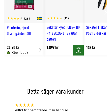
Scro
(12)
(28)
till
Sekatör Ryobi ONE+ HP
Sekatör Fiskars 
Planteringsjord
hög
RY18SCXA-0 18V utan
P521 Sidoskär
Granngården 40L
batteri
74,90 kr
1.899 kr
149 kr
Köp i butik
Köp
Köp
Detta säger våra kunder
Alltid fint bemötande ,man blir glad .
Bra