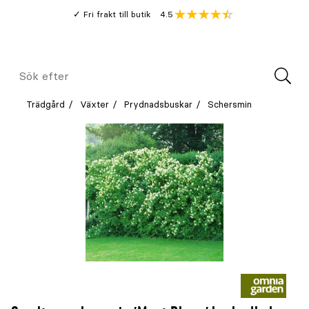
Gå
Genomsnitt
4.5
Fri frakt till butik
kund
till
Öppna
V
recension
huvudinnehållet
Meny
Sök
efter
Trädgård
Växter
Prydnadsbuskar
Schersmin