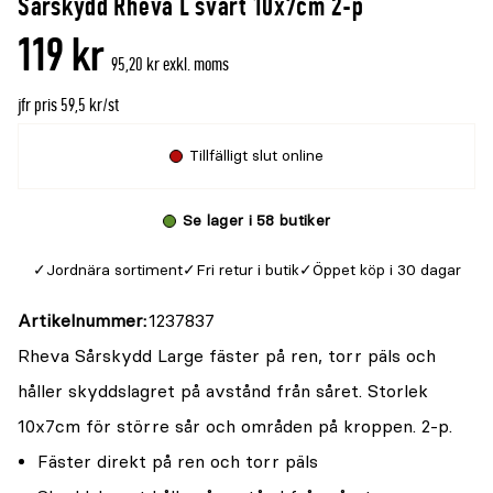
Sårskydd Rheva L svart 10x7cm 2-p
119 kr
95,20 kr exkl. moms
jfr pris 59,5 kr/st
Tillfälligt slut online
Se lager i 58 butiker
Jordnära sortiment
Fri retur i butik
Öppet köp i 30 dagar
Artikelnummer
1237837
Rheva Sårskydd Large fäster på ren, torr päls och
håller skyddslagret på avstånd från såret. Storlek
10x7cm för större sår och områden på kroppen. 2-p.
Fäster direkt på ren och torr päls