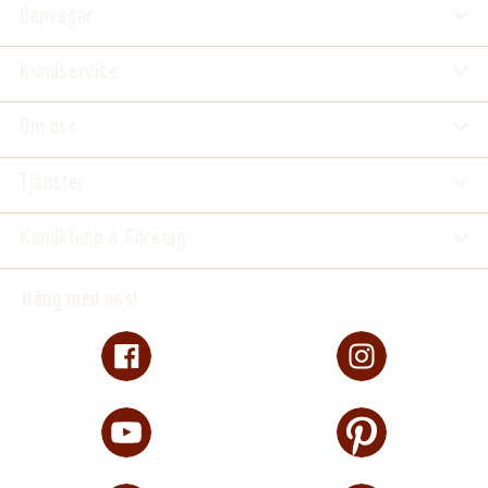
Genvägar
Kundservice
Om oss
Tjänster
Kundklubb & Företag
Häng med oss!