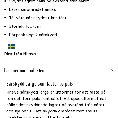
Skyddslagret hålls på avstånd från såret
Låter sårområdet andas
Tål väta när skyddet har fäst
Storlek: 10x7cm
Förpackning: 2 sårskydd
Mer från Rheva
Läs mer om produkten
Sårskydd Large som fäster på päls
Rheva sårskydd large är utformat för att fästa på
ren och torr päls runt såret. Ett specialformat nät
håller det skyddande lagret på avstånd från såret
och hjälper till att skydda området mot smuts,
insekter och annan yttre kontakt.