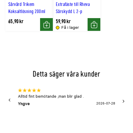
Sårvård Trikem
Extrafäste till Rheva
Koksaltlösning 200ml
Sårskydd L 2-p
65,90 kr
59,90 kr
Få i lager
Köp
Köp
Detta säger våra kunder
Alltid fint bemötande ,man blir glad .
Bra
Yngve
2026-07-28
Marga