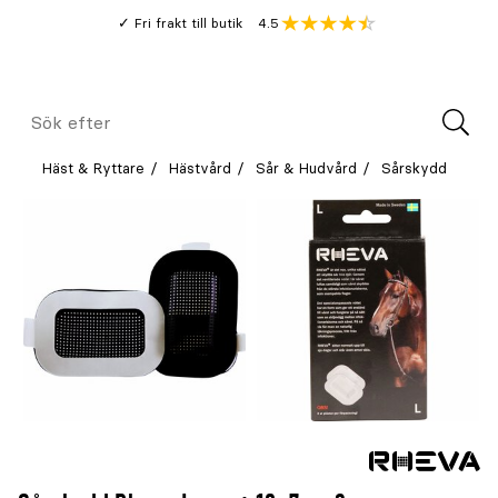
Gå
Genomsnitt
4.5
Fri frakt till butik
kund
till
Öppna
V
recension
huvudinnehållet
Meny
Sök
efter
Häst & Ryttare
Hästvård
Sår & Hudvård
Sårskydd