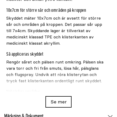
10x7cm för större sår och områden på kroppen
Skyddet mäter 10x7cm och är avsett för större
sår och områden på kroppen. Det passar sår upp
till 7x4cm. Skyddande lager är tillverkat av
medicinskt klassad TPE och klisterkanten av
medicinskt klassat akryllim.
Så appliceras skyddet
Rengör såret och pälsen runt omkring. Pälsen ska
vara torr och fri från smuts, lösa hår, pälsglans
och flugspray. Undvik att röra klisterytan och
tryck fast klisterkanten ordentligt runt skyddet.
Vid rörliga områden
På exempelvis has, ben eller hals kan skyddet
Se mer
behöva kompletteras med Rheva extrafäste.
Kontrollera såret och skyddets vidhäftning
Märkning & Dokument