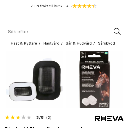
Gå
Genomsnitt
4.5
Fri frakt till butik
kund
till
Öppna
V
recension
huvudinnehållet
Meny
Sök
efter
Häst & Ryttare
Hästvård
Sår & Hudvård
Sårskydd
Betyget
3
5
(2)
för
Öppna