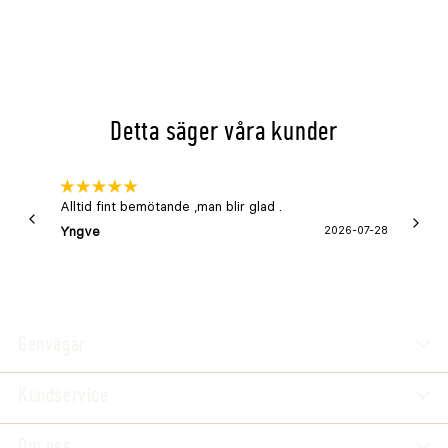
Detta säger våra kunder
Alltid fint bemötande ,man blir glad .
Bra
Yngve
2026-07-28
Marga
Genvägar
Kundservice
Om oss