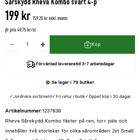
Sårskydd Rheva Kombo svart 4-p
denna
recensioner
199 kr
produkt
159,20 kr exkl. moms
är
jfr pris 49,75 kr/st
{0}
av
−
+
Kvantitet
Köp
5
Förväntad leveranstid 3-7 arbetsdagar
Se lager i 79 butiker
Jordnära sortiment
Fri retur i butik
Öppet köp i 30 dagar
Artikelnummer
1237838
Rheva Sårskydd Kombo fäster på ren, torr päls och
innehåller två storlekar för olika sårområden: 2st Small