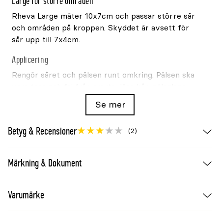
Large för större områden
Rheva Large mäter 10x7cm och passar större sår
och områden på kroppen. Skyddet är avsett för
sår upp till 7x4cm.
Applicering
Rengör såret och pälsen runt omkring. Pälsen ska
vara torr och fri från smuts, lösa hår, pälsglans
och flugspray. Undvik att röra klisterytan och
Se mer
tryck fast kanten ordentligt.
Betyg & Recensioner
(2)
Varumärke
Rheva
Innehåll
2st Small och 2st Large
Märkning & Dokument
Small
7x5cm
Large
10x7cm
Material
Medicinskt klassad TPE och akryllim
Varumärke