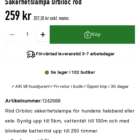
Säkerhetslampa Orbiloc röd
denna
recensioner
259 kr
produkt
207,20 kr exkl. moms
är
−
+
Kvantitet
{0}
Köp
av
5
Förväntad leveranstid 3-7 arbetsdagar
Se lager i 102 butiker
Allt till husdjuren!
Fri retur i butik
Öppet köp i 30 dagar
Artikelnummer
1242688
Röd Orbiloc säkerhetslampa för hundens halsband eller
sele. Synlig upp till 5km, vattentät till 100m och med
blinkande batteritid upp till 250 timmar.