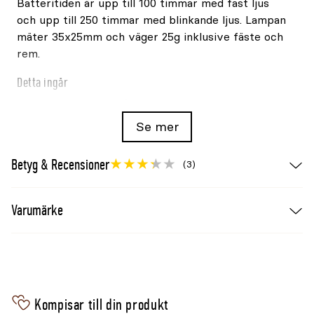
Batteritiden är upp till 100 timmar med fast ljus
och upp till 250 timmar med blinkande ljus. Lampan
mäter 35x25mm och väger 25g inklusive fäste och
rem.
Detta ingår
Orbiloc Dog Dual, två CR2032-batterier, justerbar
rem, serviceverktyg och snabbguide.
Se mer
Betyg & Recensioner
(3)
Varumärke
Kompisar till din produkt