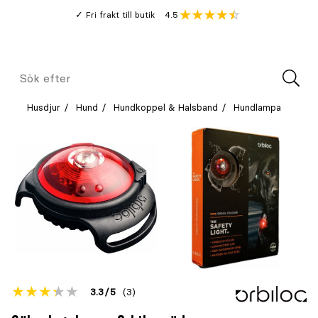
Gå
Genomsnitt
4.5
Fri frakt till butik
kund
till
Öppna
V
recension
huvudinnehållet
Meny
Sök
efter
Husdjur
Hund
Hundkoppel & Halsband
Hundlampa
Betyget
3.3
5
(3)
för
Öppna