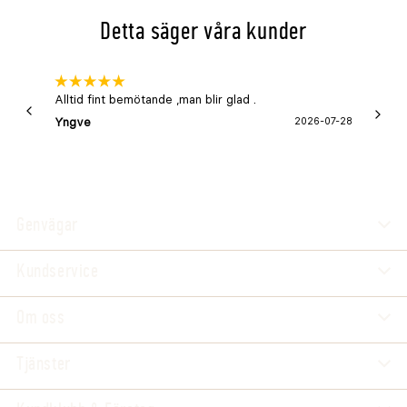
Detta säger våra kunder
Alltid fint bemötande ,man blir glad .
Bra
Yngve
2026-07-28
Marga
Genvägar
Kundservice
Om oss
Tjänster