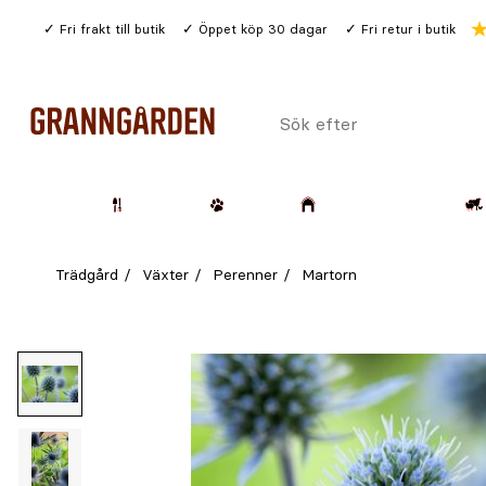
Gå
Fri frakt till butik
Öppet köp 30 dagar
Fri retur i butik
till
huvudinnehållet
Sök
efter
Trädgård
Husdjur
Lantbruk & Skog
Trädgård
Växter
Perenner
Martorn