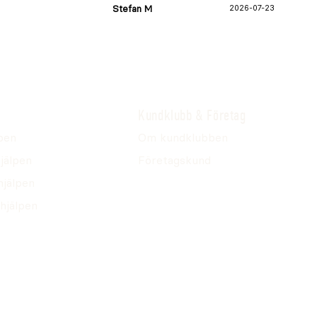
Stefan M
2026-07-23
Kundklubb & Företag
pen
Om kundklubben
jälpen
Företagskund
hjälpen
hjälpen