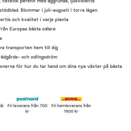
tistellik perenn med äggrunda, ljusvioletta
tödblad. Blommar i juli–augusti i torra lägen.
rtis och kvalitet i varje planta
från Europas bästa odlare
s
ra transporten hem till dig
trädgårds- och odlingsdröm
onerna för hur du tar hand om dina nya växter på bästa
tik
Fri leverans från 700
Fri hemleverans från
kr
1500 kr