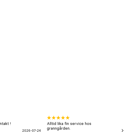
takt !
Alltid lika fin service hos
xx
granngården.
2026-07-24
Hans-B