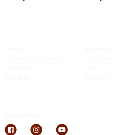
Genvägar
Kundservice
Kunskap, Tips & Guider 💡
Vanliga frågor
Varumärken
Hjälp
Hitta butik
Köpvillkor
Visselblåsning
Häng med oss!