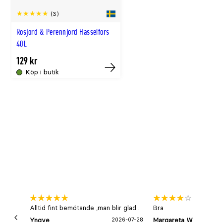
(3)
Rosjord & Perennjord Hasselfors
40L
129 kr
Köp i butik
Köp
Alltid fint bemötande ,man blir glad .
Bra
Yngve
2026-07-28
Margareta W