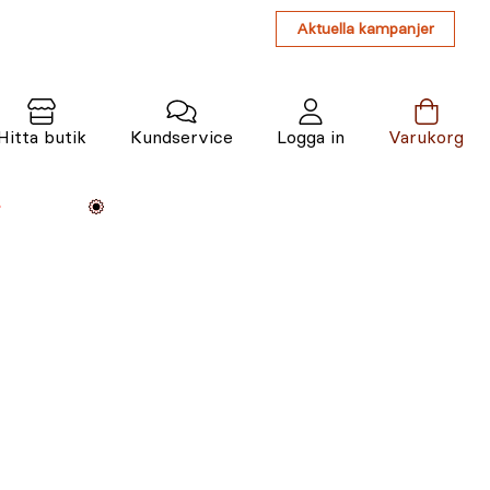
Aktuella kampanjer
Hitta butik
Kundservice
Logga in
Varukorg
Maskiner
Växter
Varumärken
Tjänster
Kunskap