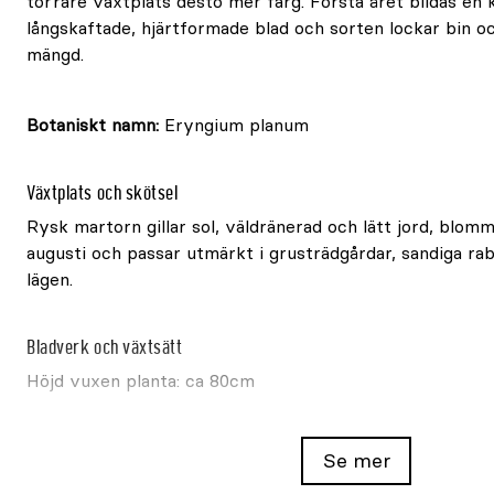
torrare växtplats desto mer färg. Första året bildas en 
långskaftade, hjärtformade blad och sorten lockar bin oc
mängd.
Botaniskt namn:
Eryngium planum
Växtplats och skötsel
Rysk martorn gillar sol, väldränerad och lätt jord, blommar
augusti och passar utmärkt i grusträdgårdar, sandiga ra
lägen.
Bladverk och växtsätt
Höjd vuxen planta: ca 80cm
Observera att bilderna på växterna visar hur de kommer 
Se mer
och etablerade, inte hur de ser ut vid leverans.