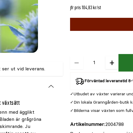
jfr pris 104,83 kr/st
Välj
Välj
färg
storlek
VIOLETT
−
+
Kvantitet
 ser ut vid leverans.
Förväntad leveranstid 8-
Utbudet av växter varierar und
 växtsätt
Din lokala Granngården-butik k
Bilderna visar växten som full
enn med ägglikt
 Bladen är grågröna
Artikelnummer
2004788
åskimrande. Ju