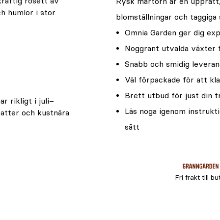
kraftig rosett av
Rysk martorn är en upprätt, 
h humlor i stor
blomställningar och taggiga s
Omnia Garden ger dig expe
Noggrant utvalda växter 
Snabb och smidig leveran
Väl förpackade för att kla
Brett utbud för just din 
 rikligt i juli–
Läs noga igenom instrukti
batter och kustnära
sätt
Fri frakt till bu
att se ut färdigvuxna