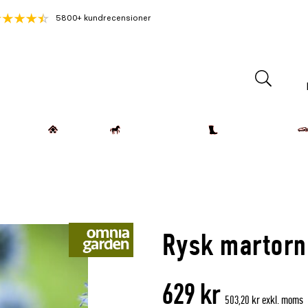
5800+ kundrecensioner
Lantdjur
Hemmet
Häst & Ryttare
Kläder & Skor
Rysk martorn
629 kr
503,20 kr exkl. moms