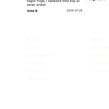
någon fråga, i samband med köp av
annan artikel.
Anna B
2026-07-28
Om oss
Tjänster
Om oss
Grannhjäl
Jobba hos oss
Husdjursh
Hållbarhet
Lantdjurs
Pressrum
Trädgårds
Tillgänglighet