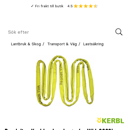
Gå
Genomsnitt
4.5
Fri frakt till butik
kund
till
Öppna
V
recension
huvudinnehållet
Meny
Sök
efter
Lantbruk & Skog
Transport & Väg
Lastsäkring