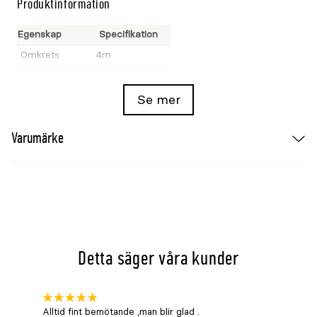
Produktinformation
Egenskap
Specifikation
Omkrets
4m
Direkt WLL
3000kg
Indirekt WLL
6000kg
Se mer
Färg
Gul
Varumärke
Kerbl referens
37734
Standard
DIN EN 1492-2
Detta säger våra kunder
Alltid fint bemötande ,man blir glad .
Bra