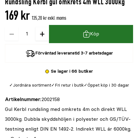
Rundsling Kerbl gul omkrets 4m WLL 3000kg
169 kr
135,20 kr exkl. moms
−
+
Kvantitet
Köp
Förväntad leveranstid 3-7 arbetsdagar
Se lager i 66 butiker
Jordnära sortiment
Fri retur i butik
Öppet köp i 30 dagar
Artikelnummer
2002158
Gul Kerbl rundsling med omkrets 4m och direkt WLL
3000kg. Dubbla skyddshöljen i polyester och GS/TÜV-
testning enligt DIN EN 1492-2. Indirekt WLL är 6000kg.