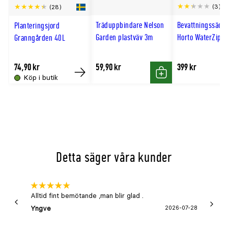
Scro
(3)
(28)
till
Träduppbindare Nelson
Bevattningssäck
Planteringsjord
hög
Garden plastväv 3m
Horto WaterZip 7
Granngården 40L
74,90 kr
59,90 kr
399 kr
Köp i butik
Köp
Köp
Detta säger våra kunder
Alltid fint bemötande ,man blir glad .
Bra
Yngve
2026-07-28
Marga