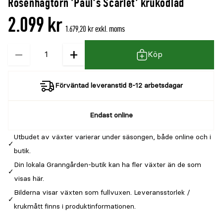
Rosenhagtorn 'Paul’s Scarlet' krukodlad
2.099 kr
1.679,20 kr exkl. moms
−
+
Kvantitet
Köp
Förväntad leveranstid 8-12 arbetsdagar
Endast online
Utbudet av växter varierar under säsongen, både online och i
butik.
Din lokala Granngården-butik kan ha fler växter än de som
visas här.
Bilderna visar växten som fullvuxen. Leveransstorlek /
krukmått finns i produktinformationen.