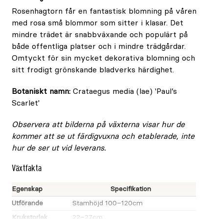
Rosenhagtorn får en fantastisk blomning på våren
med rosa små blommor som sitter i klasar. Det
mindre trädet är snabbväxande och populärt på
både offentliga platser och i mindre trädgårdar.
Omtyckt för sin mycket dekorativa blomning och
sitt frodigt grönskande bladverks härdighet.
Botaniskt namn:
Crataegus media (lae) 'Paul’s
Scarlet'
Observera att bilderna på växterna visar hur de
kommer att se ut färdigvuxna och etablerade, inte
hur de ser ut vid leverans.
Växtfakta
Egenskap
Specifikation
Utförande
Stamhöjd 100–120cm
Krukstorlek
22–27cm