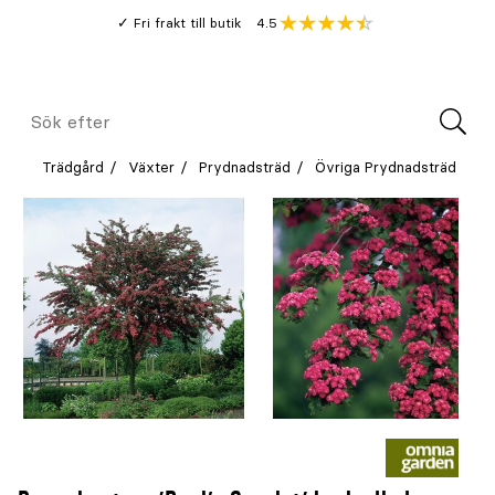
Gå
Genomsnitt
4.5
Fri frakt till butik
kund
till
Öppna
V
recension
huvudinnehållet
Meny
Sök
efter
Trädgård
Växter
Prydnadsträd
Övriga Prydnadsträd