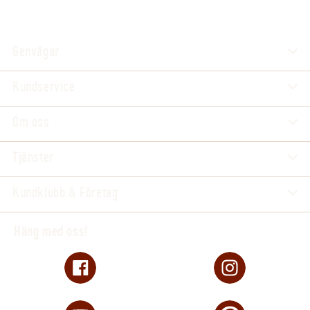
Genvägar
Kundservice
Om oss
Tjänster
Kundklubb & Företag
Häng med oss!