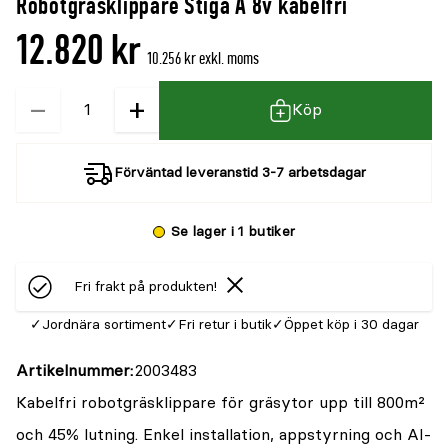
Robotgräsklippare Stiga A 8v kabelfri
12.820 kr
10.256 kr exkl. moms
−
+
Kvantitet
Köp
Förväntad leveranstid 3-7 arbetsdagar
Se lager i 1 butiker
Fri frakt på produkten!
Jordnära sortiment
Fri retur i butik
Öppet köp i 30 dagar
Artikelnummer
2003483
Kabelfri robotgräsklippare för gräsytor upp till 800m²
och 45% lutning. Enkel installation, appstyrning och AI-