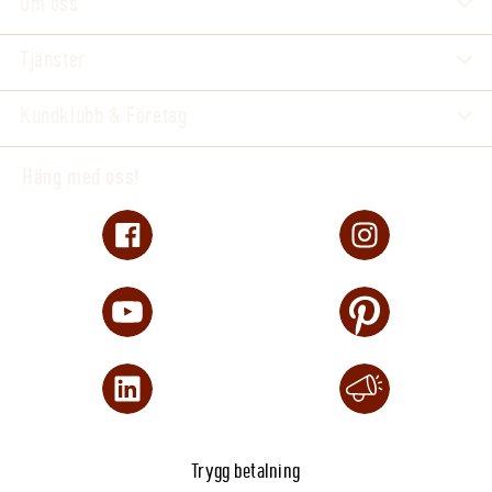
Om oss
Vill slippa kabeldragning och krånglig
Tjänster
installation
Vill kunna styra klippningen via app
Kundklubb & Företag
Vill kunna skapa upp till 10 klippzoner och 50
förbjudna områden
Häng med oss!
Vill ha jämnt klippresultat utan ansträngning
Teknisk data
Klippyta: 0–800 m²
Max lutning: Upp till 45 %
Klipptid: 50 min/klippcykel
Laddtid: 50 min
Klippbredd: 18cm
Klipphöjd: 20–60mm
Typ av kniv: Rakblad
Trygg betalning
Batteri: Li-Ion / 51 Wh