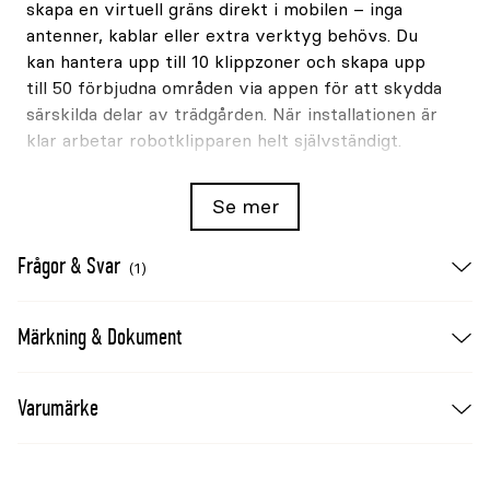
skapa en virtuell gräns direkt i mobilen – inga
antenner, kablar eller extra verktyg behövs. Du
kan hantera upp till 10 klippzoner och skapa upp
till 50 förbjudna områden via appen för att skydda
särskilda delar av trädgården. När installationen är
klar arbetar robotklipparen helt självständigt.
Intelligent navigering med AI-kamera
Se mer
Tack vare den AI-drivna kameran och STIGAs
VISTA-system identifierar robotgräsklipparen i
Frågor & Svar
realtid vad som är gräs och vad som är hinder. Den
(1)
navigerar säkert runt föremål, håller sig exakt
inom den virtuella gränsen och anpassar sig efter
Märkning & Dokument
ljusförhållandena med hjälp av den integrerade
LED-lampan. Resultatet är en trygg och exakt
klippning, även i komplexa områden.
Varumärke
Smart planering med STIGA AG
S-teknik
Med STIGAs patenterade AGS (Active Guidance