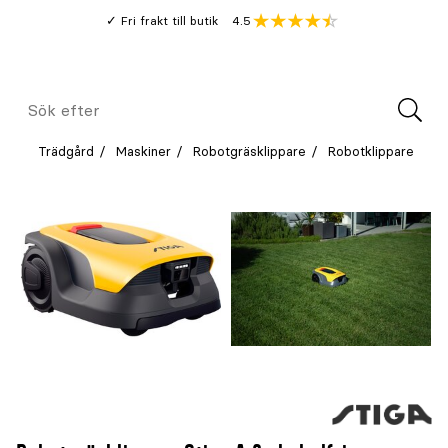
Gå
Genomsnitt
4.5
Fri frakt till butik
kund
till
Öppna
V
recension
huvudinnehållet
Meny
Sök
efter
Trädgård
Maskiner
Robotgräsklippare
Robotklippare