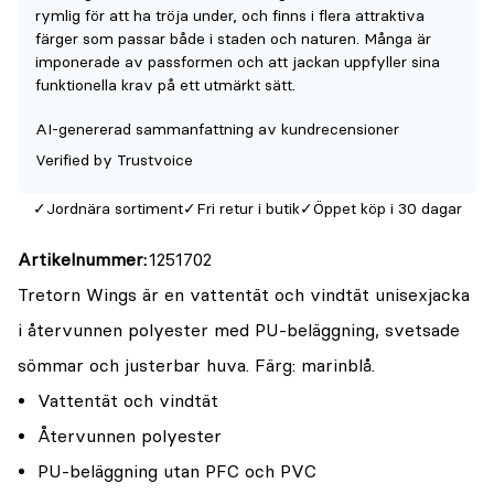
denna
rymlig för att ha tröja under, och finns i flera attraktiva
produkt
färger som passar både i staden och naturen. Många är
imponerade av passformen och att jackan uppfyller sina
är
funktionella krav på ett utmärkt sätt.
{0}
av
AI-genererad sammanfattning av kundrecensioner
5
Verified by Trustvoice
Jordnära sortiment
Fri retur i butik
Öppet köp i 30 dagar
Artikelnummer
1251702
Tretorn Wings är en vattentät och vindtät unisexjacka
i återvunnen polyester med PU-beläggning, svetsade
sömmar och justerbar huva. Färg: marinblå.
Vattentät och vindtät
Återvunnen polyester
PU-beläggning utan PFC och PVC