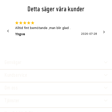
Detta säger våra kunder
Alltid fint bemötande ,man blir glad .
Bra
Yngve
2026-07-28
Marga
Genvägar
Kundservice
Om oss
Tjänster