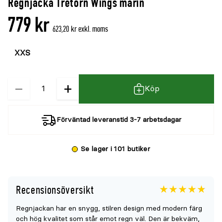
Regnjacka Tretorn Wings marin
denna
recensioner
779 kr
produkt
623,20 kr exkl. moms
är
Välj
Välj
{0}
färg
storlek
av
5
−
+
Kvantitet
Köp
Förväntad leveranstid 3-7 arbetsdagar
Se lager i 101 butiker
Recensionsöversikt
Betyget
4.8
5
Regnjackan har en snygg, stilren design med modern färg
för
och hög kvalitet som står emot regn väl. Den är bekväm,