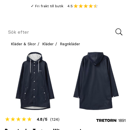
Gå
Genomsnitt
4.5
Fri frakt till butik
kund
till
Öppna
V
recension
huvudinnehållet
Meny
Sök
efter
Kläder & Skor
Kläder
Regnkläder
Betyget
4.8
5
(124)
för
Öppna