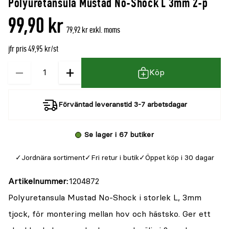
Polyuretansula Mustad No-Shock L 3mm 2-p
99,90 kr
79,92 kr exkl. moms
jfr pris 49,95 kr/st
−
+
Kvantitet
Köp
Förväntad leveranstid 3-7 arbetsdagar
Se lager i 67 butiker
Jordnära sortiment
Fri retur i butik
Öppet köp i 30 dagar
Artikelnummer
1204872
Polyuretansula Mustad No-Shock i storlek L, 3mm
tjock, för montering mellan hov och hästsko. Ger ett