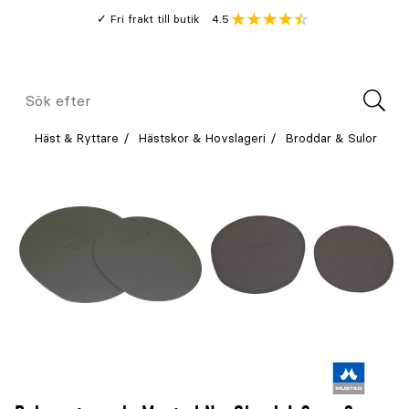
Gå
Genomsnitt
4.5
Fri frakt till butik
kund
till
Öppna
V
recension
huvudinnehållet
Meny
Sök
efter
Häst & Ryttare
Hästskor & Hovslageri
Broddar & Sulor