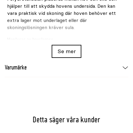
hjälper till att skydda hovens undersida. Den kan
vara praktisk vid skoning där hoven behöver ett
extra lager mot underlaget eller där
skoningslösningen kräver sula.
Monteras av hovslagare
Sulor ska provas ut och monteras av hovslagare.
Se mer
Välj storlek efter hovens form och behov, och
kontrollera hov, sko och sula regelbundet under
Varumärke
användning.
Varumärke
Mustad
Produkt
Polyuretansula
Modell
No-Shock
Material
Polyuretan
Detta säger våra kunder
Tjocklek
3mm
Storlek
Large, finns även i
Small