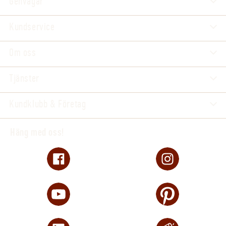
Genvägar
Kundservice
Om oss
Tjänster
Kundklubb & Företag
Häng med oss!