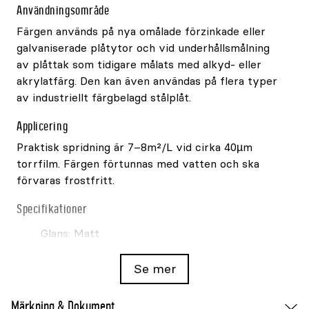
Användningsområde
Färgen används på nya omålade förzinkade eller
galvaniserade plåtytor och vid underhållsmålning
av plåttak som tidigare målats med alkyd- eller
akrylatfärg. Den kan även användas på flera typer
av industriellt färgbelagd stålplåt.
Applicering
Praktisk spridning är 7–8m²/L vid cirka 40µm
torrfilm. Färgen förtunnas med vatten och ska
förvaras frostfritt.
Specifikationer
Glans: Matt
Kulör: Svart
Se mer
Volym: 1L
Förtunning: Vatten
Märkning & Dokument