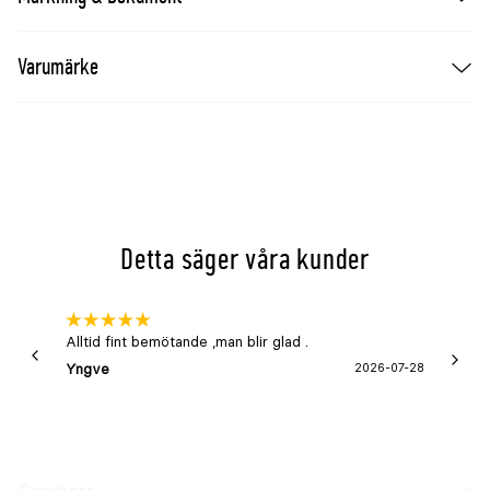
Varumärke
Detta säger våra kunder
Alltid fint bemötande ,man blir glad .
Bra
Yngve
2026-07-28
Marga