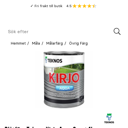
Gå
Genomsnitt
4.5
Fri frakt till butik
kund
till
Öppna
V
recension
huvudinnehållet
Meny
Sök
efter
Hemmet
Måla
Målarfärg
Övrig Färg