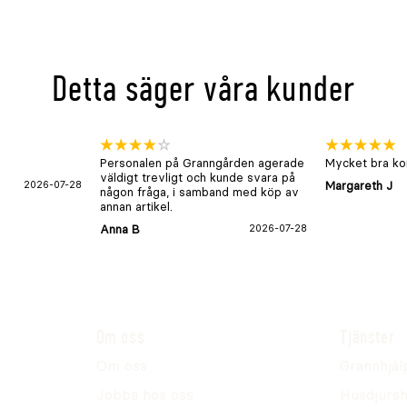
Detta säger våra kunder
Personalen på Granngården agerade
Mycket bra kon
väldigt trevligt och kunde svara på
2026-07-28
Margareth J
någon fråga, i samband med köp av
annan artikel.
Anna B
2026-07-28
Om oss
Tjänster
Om oss
Grannhjäl
Jobba hos oss
Husdjursh