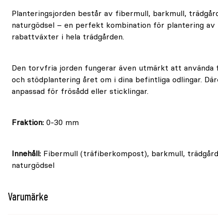
Planteringsjorden består av fibermull, barkmull, trädg
naturgödsel – en perfekt kombination för plantering av 
rabattväxter i hela trädgården.
Den torvfria jorden fungerar även utmärkt att använda f
och stödplantering året om i dina befintliga odlingar. Dä
anpassad för frösådd eller sticklingar.
Fraktion:
0-30 mm
Innehåll:
Fibermull (träfiberkompost), barkmull, trädgå
naturgödsel
Varumärke