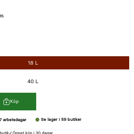
oms
18 L
40 L
Köp
Se lager i 59 butiker
7 arbetsdagar
 butik
Öppet köp i 30 dagar