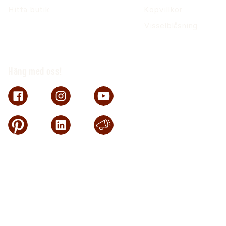
Hitta butik
Köpvillkor
Visselblåsning
Häng med oss!
Trygg betalning