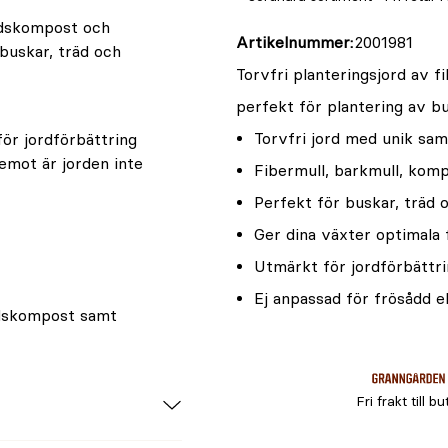
årdskompost och
Artikelnummer
2001981
buskar, träd och
Torvfri planteringsjord av 
perfekt för plantering av bu
Torvfri jord med unik sa
ör jordförbättring
remot är jorden inte
Fibermull, barkmull, kom
Perfekt för buskar, träd 
Ger dina växter optimala 
Utmärkt för jordförbättr
Ej anpassad för frösådd el
rdskompost samt
Fri frakt till bu