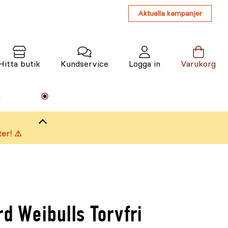
Aktuella kampanjer
Hitta butik
Kundservice
Logga in
Varukorg
Maskiner
Växter
Varumärken
Tjänster
Kunskap
er! ⚠️
rd Weibulls Torvfri