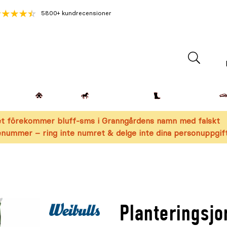
5800+ kundrecensioner
Lantdjur
Hemmet
Häst & Ryttare
Kläder & Skor
t förekommer bluff-sms i Granngårdens namn med falskt
nummer – ring inte numret & delge inte dina personuppgift
Planteringsjo