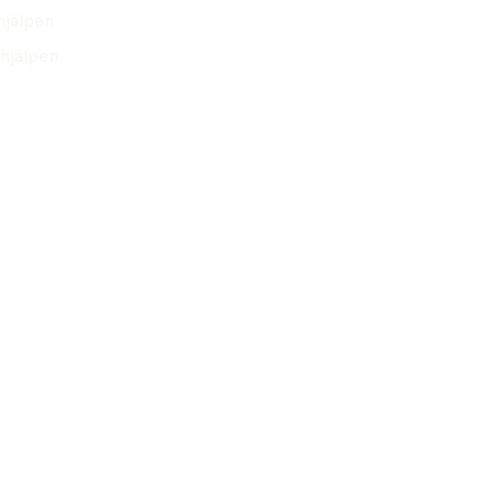
hjälpen
hjälpen
Snabb leverans