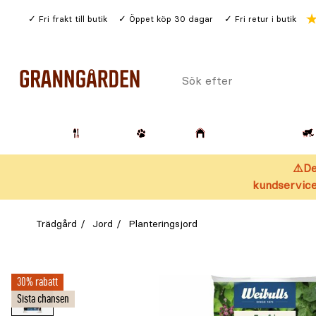
Gå
Fri frakt till butik
Öppet köp 30 dagar
Fri retur i butik
till
huvudinnehållet
Sök
efter
Trädgård
Husdjur
Lantbruk & Skog
⚠️De
kundservice
Trädgård
Jord
Planteringsjord
30% rabatt
Sista chansen