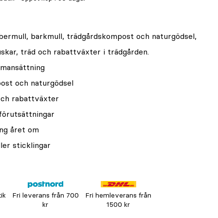
fibermull, barkmull, trädgårdskompost och naturgödsel,
skar, träd och rabattväxter i trädgården.
mmansättning
post och naturgödsel
och rabattväxter
förutsättningar
ing året om
ler sticklingar
tik
Fri leverans från 700
Fri hemleverans från
kr
1500 kr