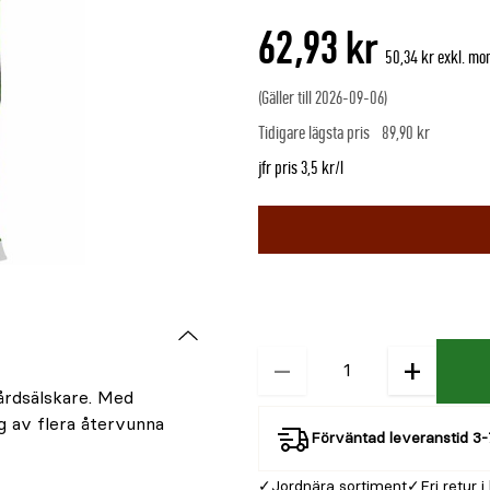
62,93 kr
50,34 kr exkl. m
(Gäller till 2026-09-06)
Tidigare lägsta pris
89,90 kr
jfr pris 3,5 kr/l
Välj
Välj
färg
storlek
-
−
+
Kvantitet
gårdsälskare. Med
ng av flera återvunna
Förväntad leveranstid 3-
Jordnära sortiment
Fri retur i