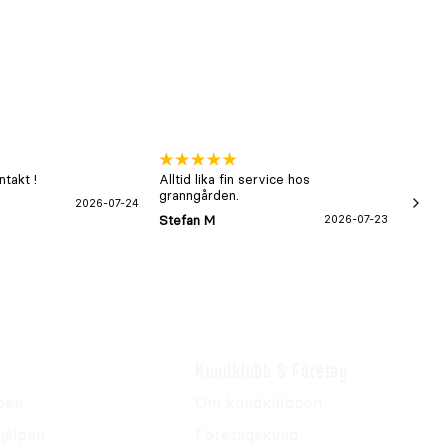
takt !
Alltid lika fin service hos
xx
granngården.
2026-07-24
Hans-B
Stefan M
2026-07-23
Kundklubb & Företag
pen
Om kundklubben
jälpen
Företagskund