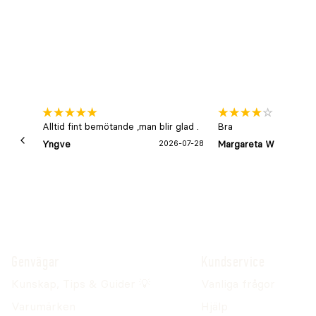
Alltid fint bemötande ,man blir glad .
Bra
Yngve
2026-07-28
Margareta W
Genvägar
Kundservice
Kunskap, Tips & Guider 💡
Vanliga frågor
Varumärken
Hjälp