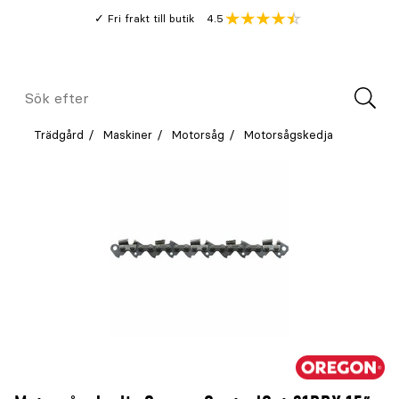
Gå
Genomsnitt
4.5
Fri frakt till butik
kund
till
Öppna
V
recension
huvudinnehållet
Meny
Sök
efter
Trädgård
Maskiner
Motorsåg
Motorsågskedja