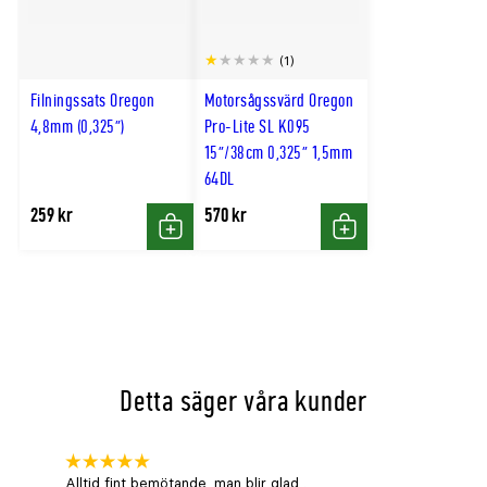
(1)
Filningssats Oregon
Motorsågssvärd Oregon
4,8mm (0,325")
Pro-Lite SL K095
15"/38cm 0,325" 1,5mm
64DL
259 kr
570 kr
Köp
Köp
Detta säger våra kunder
Alltid fint bemötande ,man blir glad .
Bra