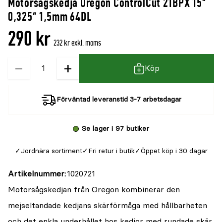
Motorsågskedja Oregon ControlCut 21BPX 15"
0,325" 1,5mm 64DL
290 kr
232 kr exkl. moms
−
+
Kvantitet
Köp
Förväntad leveranstid 3-7 arbetsdagar
Se lager i 97 butiker
Jordnära sortiment
Fri retur i butik
Öppet köp i 30 dagar
Artikelnummer
1020721
Motorsågskedjan från Oregon kombinerar den
mejseltandade kedjans skärförmåga med hållbarheten
och det enkla underhållet hos kedjor med rundade skär.