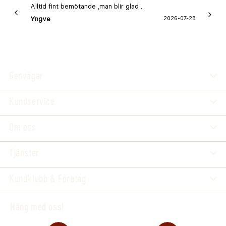
Alltid fint bemötande ,man blir glad .
Bra
Yngve
2026-07-28
Marga
Genvägar
Kundservice
Om oss
Tjänster
Kundklubb & Företag
Häng med oss!