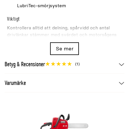
LubriTec-smörjsystem
Viktigt
Kontrollera alltid att delning, spårvidd och antal
drivlänkar stämmer med svärdet och motorsågens
manual före köp.
Se mer
Betyg & Recensioner
(1)
Varumärke