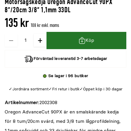
Motorsågskedja Oregon AdvanceCut 90PX
denna
recensioner
8"/20cm 3/8" 1,1mm 33DL
produkt
135 kr
är
108 kr exkl. moms
{0}
−
+
Kvantitet
av
Köp
5
Förväntad leveranstid 3-7 arbetsdagar
Se lager i 96 butiker
Jordnära sortiment
Fri retur i butik
Öppet köp i 30 dagar
Artikelnummer
2002308
Oregon AdvanceCut 90PX är en smalskärande kedja
för 8 tum/20cm svärd, med 3/8 tum lågprofildelning,
1,1mm spårvidd och 33 drivlänkar för mindre sågar.