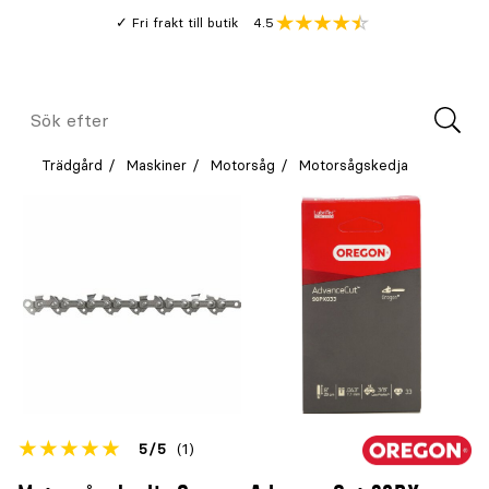
Gå
Genomsnitt
4.5
Fri frakt till butik
kund
till
Öppna
V
recension
huvudinnehållet
Meny
Sök
efter
Trädgård
Maskiner
Motorsåg
Motorsågskedja
Betyget
5
5
(1)
för
Öppna