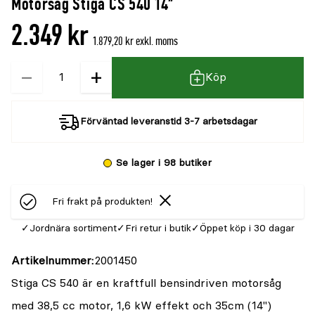
Motorsåg Stiga CS 540 14"
denna
recensioner
2.349 kr
produkt
1.879,20 kr exkl. moms
är
−
+
Kvantitet
{0}
Köp
av
5
Förväntad leveranstid 3-7 arbetsdagar
Se lager i 98 butiker
Fri frakt på produkten!
Jordnära sortiment
Fri retur i butik
Öppet köp i 30 dagar
Artikelnummer
2001450
Stiga CS 540 är en kraftfull bensindriven motorsåg
med 38,5 cc motor, 1,6 kW effekt och 35cm (14")