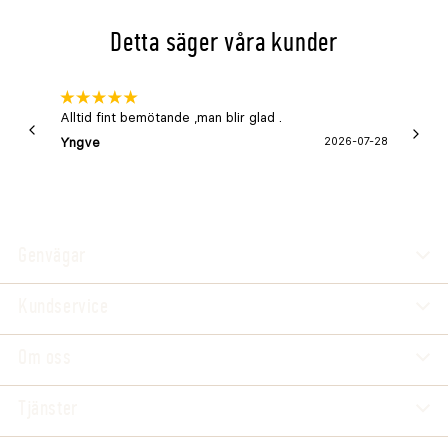
Svärd på 35cm - 14"
Detta säger våra kunder
Kedjehastighet på 22,8m/s
Avvibreringssystem (AVS)
Alltid fint bemötande ,man blir glad .
Bra
Spännnyckel medföljer
Yngve
2026-07-28
Marga
Genvägar
Kundservice
Om oss
Tjänster