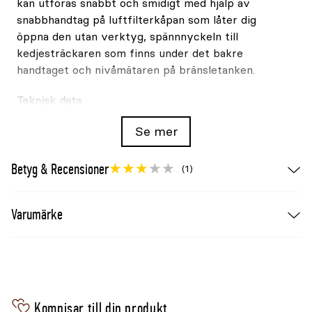
kan utföras snabbt och smidigt med hjälp av
snabbhandtag på luftfilterkåpan som låter dig
öppna den utan verktyg, spännnyckeln till
kedjesträckaren som finns under det bakre
handtaget och nivåmätaren på bränsletanken.
Teknisk data
Motor cylindervolym: 38,5 cc
Se mer
Effekt: 1,6 kW
Avvibrering AVS: Ja
Betyg & Recensioner
Snabbkedjespänning: Nej
(1)
Svärdlängd: 35cm 14"
Kedjehastighet: 22,8m/s
Varumärke
Kedja: 3/8" .050" (91PX-53X)
Kedjedelning: 3/8
Drivlänkstjocklek: 1,3mm
Antal drivlänkar: 53
Filstorlek: 4,0mm
Vikt motorkropp: 5,64kg
Kompisar till din produkt