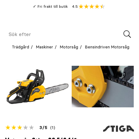
Gå
Genomsnitt
4.5
Fri frakt till butik
kund
till
Öppna
V
recension
huvudinnehållet
Meny
Sök
efter
Trädgård
Maskiner
Motorsåg
Bensindriven Motorsåg
Betyget
3
5
(1)
för
Öppna