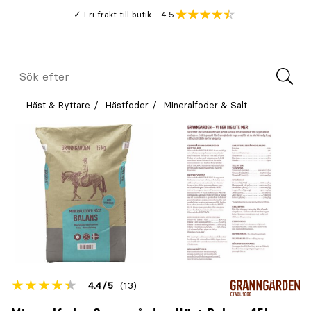
Gå
Genomsnitt
4.5
Fri frakt till butik
kund
till
Öppna
V
recension
huvudinnehållet
Meny
Sök
efter
Häst & Ryttare
Hästfoder
Mineralfoder & Salt
Betyget
4.4
5
(13)
för
Öppna