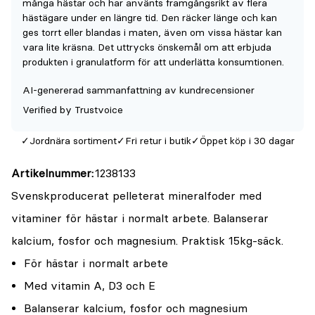
många hästar och har använts framgångsrikt av flera
denna
hästägare under en längre tid. Den räcker länge och kan
produkt
ges torrt eller blandas i maten, även om vissa hästar kan
vara lite kräsna. Det uttrycks önskemål om att erbjuda
är
produkten i granulatform för att underlätta konsumtionen.
{0}
av
AI-genererad sammanfattning av kundrecensioner
5
Verified by Trustvoice
Jordnära sortiment
Fri retur i butik
Öppet köp i 30 dagar
Artikelnummer
1238133
Svenskproducerat pelleterat mineralfoder med
vitaminer för hästar i normalt arbete. Balanserar
kalcium, fosfor och magnesium. Praktisk 15kg-säck.
För hästar i normalt arbete
Med vitamin A, D3 och E
Balanserar kalcium, fosfor och magnesium