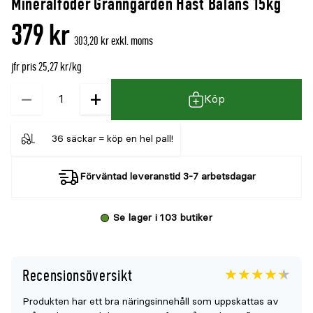
Mineralfoder Granngården Häst Balans 15kg
denna
recensioner
379 kr
produkt
303,20 kr exkl. moms
är
jfr pris 25,27 kr/kg
{0}
av
−
+
Kvantitet
Köp
5
36 säckar = köp en hel pall!
Förväntad leveranstid 3-7 arbetsdagar
Se lager i 103 butiker
Recensionsöversikt
Betyget
4.4
5
Produkten har ett bra näringsinnehåll som uppskattas av
för