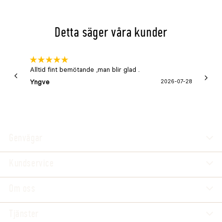
Detta säger våra kunder
Alltid fint bemötande ,man blir glad .
Bra
Yngve
2026-07-28
Marga
Genvägar
Kundservice
Om oss
Tjänster