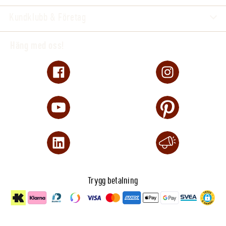
Kundklubb & Företag
Häng med oss!
Trygg betalning