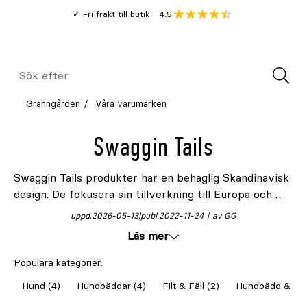
Gå
Genomsnitt
4.5
Fri frakt till butik
kund
till
Öppna
V
recension
huvudinnehållet
Meny
Sök
efter
Granngården
Våra varumärken
Swaggin Tails
Swaggin Tails produkter har en behaglig Skandinavisk
design. De fokusera sin tillverkning till Europa och
använder i möjligaste mån återvunna material, allt för
uppd.
2026-05-13
publ.
2022-11-24
av GG
att minska belastningen på vår planet. Bäddarna är
Läs mer
riktigt lyxiga, rejäla med mycket stoppning och
väldigt sköna.
Populära kategorier:
Hund (4)
Hundbäddar (4)
Filt & Fäll (2)
Hundbädd & Hu