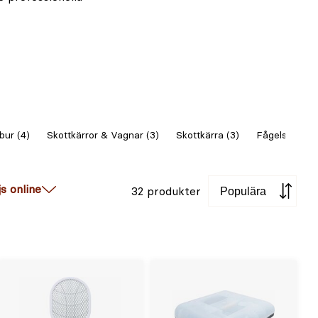
bur (4)
Skottkärror & Vagnar (3)
Skottkärra (3)
Fågelskrämm
Sortera
js online
32 produkter