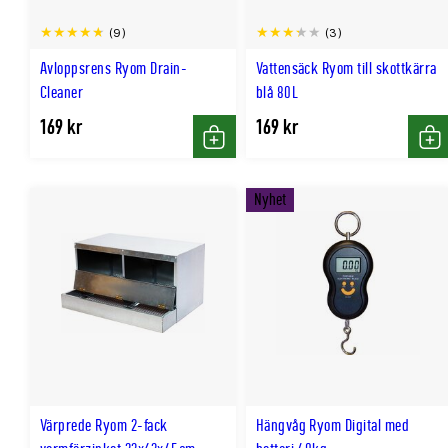
(9)
(3)
Avloppsrens Ryom Drain-
Vattensäck Ryom till skottkärra
Cleaner
blå 80L
169 kr
169 kr
Köp
Kö
Nyhet
Värprede Ryom 2-fack
Hängvåg Ryom Digital med