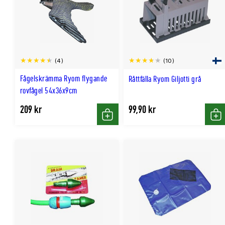
(4)
(10)
Fågelskrämma Ryom flygande
Råttfälla Ryom Giljotti grå
rovfågel 54x36x9cm
209 kr
99,90 kr
Köp
Kö