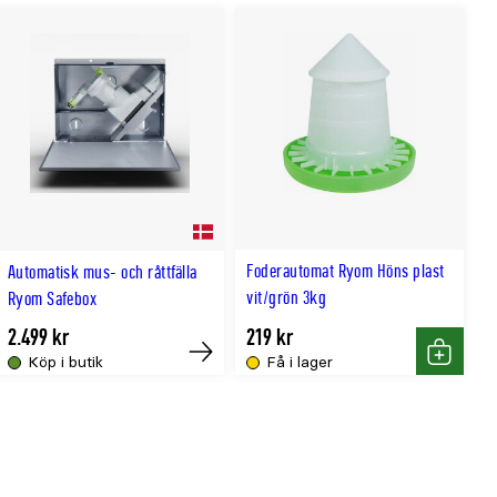
Foderautomat Ryom Höns plast
Automatisk mus- och råttfälla
vit/grön 3kg
Ryom Safebox
2.499 kr
219 kr
Köp i butik
Få i lager
Tillfälligt
Köp
slut
online