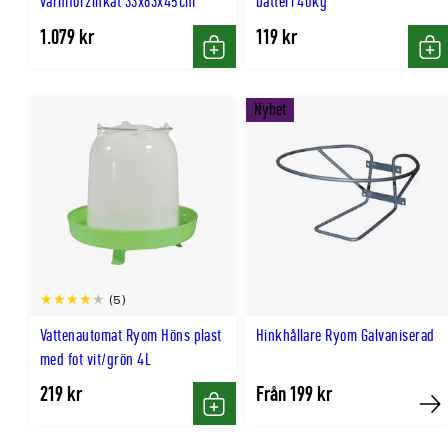
varmförzinkat 33x63x45cm
batteri 40kg
1.079 kr
119 kr
Köp
Kö
Nyhet
(5)
Vattenautomat Ryom Höns plast
Hinkhållare Ryom Galvaniserad
med fot vit/grön 4L
219 kr
Från 199 kr
Köp
Kö