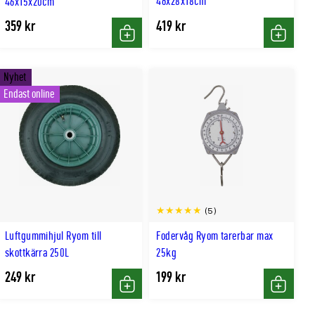
46x28x18cm
46x15x20cm
359 kr
419 kr
Köp
Köp
Nyhet
Endast online
(5)
Luftgummihjul Ryom till
Fodervåg Ryom tarerbar max
skottkärra 250L
25kg
249 kr
199 kr
Köp
Köp