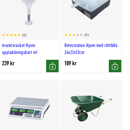
(2)
(7)
Insektsracket Ryom
Betesstation Ryom med råttfälla
uppladdningsbart vit
26x23x12cm
239 kr
189 kr
Köp
Köp