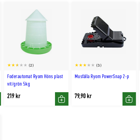
(2)
(3)
Foderautomat Ryom Höns plast
Musfälla Ryom PowerSnap 2-p
vit/grön 5kg
219 kr
79,90 kr
p
Köp
Köp