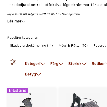
skadedjurskontroll, effektiva fågelskrämmor för att 
uppd.
2026-08-07
publ.
2020-11-05
av Granngården
Läs mer
Populära kategorier:
Skadedjursbekämpning (14)
Möss & Råttor (10)
Foderutr
Kategori
Färg
Storlek
Butiker
Betyg
Endast online