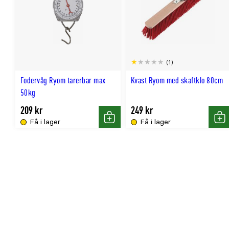
(1)
Fodervåg Ryom tarerbar max
Kvast Ryom med skaftklo 80cm
50kg
209 kr
249 kr
Få i lager
Få i lager
Köp
Kö