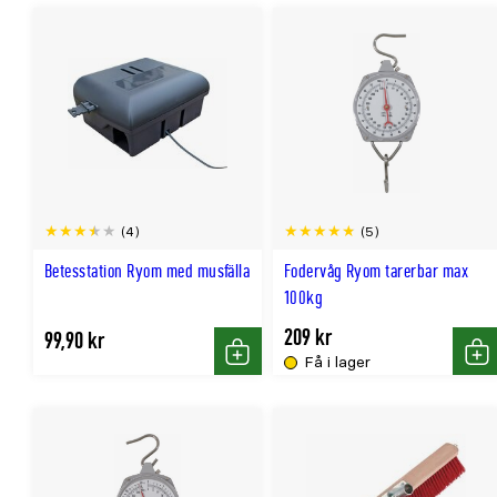
(4)
(5)
Betesstation Ryom med musfälla
Fodervåg Ryom tarerbar max
100kg
209 kr
99,90 kr
Få i lager
Köp
Kö