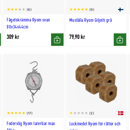
(6)
(9)
Fågelskrämma Ryom svan
Musfälla Ryom Giljotti grå
80x34x44cm
309 kr
79,90 kr
p
Köp
Köp
(17)
(2)
Fodervåg Ryom tarerbar max
Lockmedel Ryom för råttor och