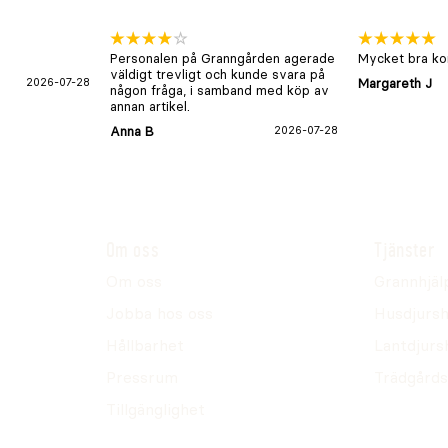
Personalen på Granngården agerade
Mycket bra kon
väldigt trevligt och kunde svara på
2026-07-28
Margareth J
någon fråga, i samband med köp av
annan artikel.
Anna B
2026-07-28
Om oss
Tjänster
Om oss
Grannhjäl
Jobba hos oss
Husdjursh
Hållbarhet
Lantdjurs
Pressrum
Trädgårds
Tillgänglighet