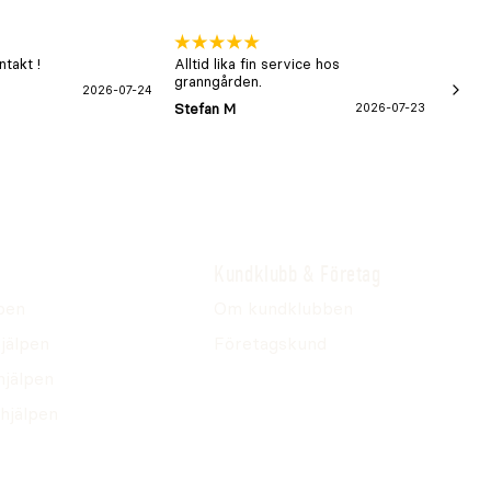
takt !
Alltid lika fin service hos
xx
granngården.
2026-07-24
Hans-B
Stefan M
2026-07-23
Kundklubb & Företag
pen
Om kundklubben
jälpen
Företagskund
hjälpen
hjälpen