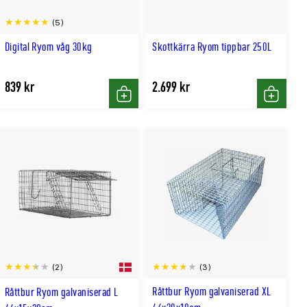
(5)
Digital Ryom våg 30kg
Skottkärra Ryom tippbar 250L
839 kr
2.699 kr
Köp
Köp
(3)
(2)
Råttbur Ryom galvaniserad XL
Råttbur Ryom galvaniserad L