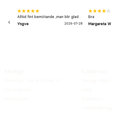
Alltid fint bemötande ,man blir glad .
Bra
Yngve
2026-07-28
Margareta W
Genvägar
Kundservice
Kunskap, Tips & Guider 💡
Vanliga frågor
Varumärken
Hjälp
Hitta butik
Köpvillkor
Visselblåsning