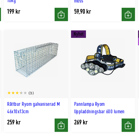
10kg
möss
199 kr
59,90 kr
p
Köp
Köp
Nyhet
(3)
Råttbur Ryom galvaniserad M
Pannlampa Ryom
46x10x13cm
Uppladdningsbar 600 lumen
259 kr
269 kr
p
Köp
Köp