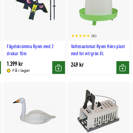
(6)
Fågelskrämma Ryom med 2
Vattenautomat Ryom Höns plast
drakar 10m
med fot vit/grön 8L
1.399 kr
249 kr
Få i lager
p
Köp
Köp