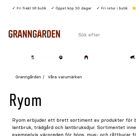
Gå
Fri frakt till butik
Öppet köp 30 dagar
Fri retur i butik
till
huvudinnehållet
Sök
efter
Trädgård
Husdjur
Lantbruk & Skog
Granngården
Våra varumärken
Ryom
Ryom erbjuder ett brett sortiment av produkter för 
samt praktiska fodervågar för smidig hantering av djur
lantbruk, trädgård och lantbruksdjur. Sortimentet inne
strävar efter att leverera högkvalitativa och funkti
exempelvis värpreden för höns, mus- och råttburar f
produkter som möter behoven hos både professionel