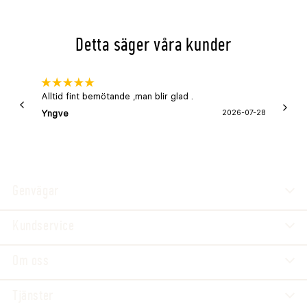
Detta säger våra kunder
Alltid fint bemötande ,man blir glad .
Bra
Yngve
2026-07-28
Marga
Genvägar
Kundservice
Om oss
Tjänster