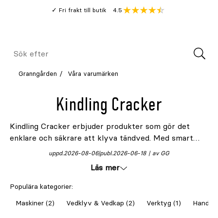
Gå
Genomsnitt
4.5
Fri frakt till butik
kund
till
Öppna
V
recension
huvudinnehållet
Meny
Sök
efter
Granngården
Våra varumärken
Kindling Cracker
Kindling Cracker erbjuder produkter som gör det
enklare och säkrare att klyva tändved. Med smart
design och robust konstruktion blir det smidigt att
uppd.
2026-08-06
publ.
2026-06-18
av GG
förbereda ved för brasa, kamin och eldstad.
Läs mer
Populära kategorier:
Maskiner (2)
Vedklyv & Vedkap (2)
Verktyg (1)
Handver