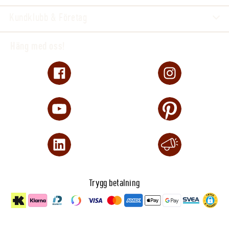
Kundklubb & Företag
Häng med oss!
Trygg betalning