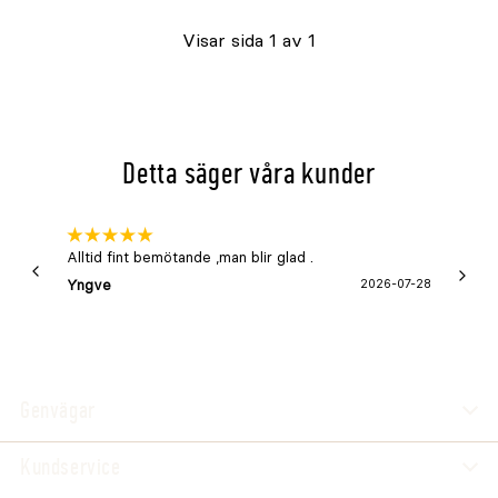
Visar sida 1 av 1
Detta säger våra kunder
Alltid fint bemötande ,man blir glad .
Bra
Yngve
2026-07-28
Marga
Genvägar
Kundservice