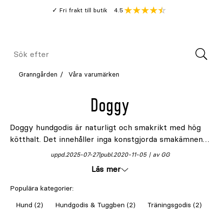
Gå
Genomsnitt
4.5
Fri frakt till butik
kund
till
Öppna
V
recension
huvudinnehållet
Meny
Sök
efter
Granngården
Våra varumärken
Doggy
Doggy hundgodis är naturligt och smakrikt med hög
kötthalt. Det innehåller inga konstgjorda smakämnen
eller tillsatt socker. Smakligt godis på promenaden,
uppd.
2025-07-27
publ.
2020-11-05
av GG
alltså! Godiset är gjort på naturliga råvaror och har L-
Läs mer
karnitin för förbättrad ämnesomsättning.
Populära kategorier:
Hund (2)
Hundgodis & Tuggben (2)
Träningsgodis (2)