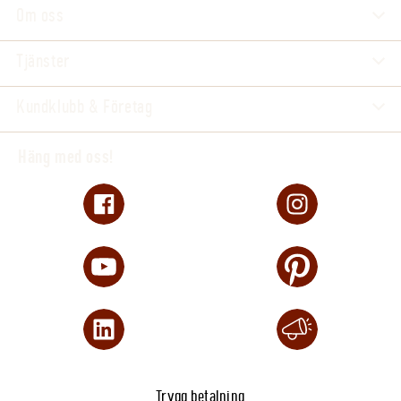
Om oss
Tjänster
Kundklubb & Företag
Häng med oss!
Trygg betalning