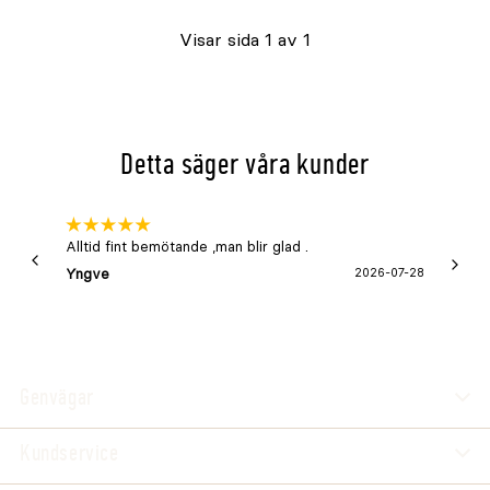
Visar sida 1 av 1
Detta säger våra kunder
Alltid fint bemötande ,man blir glad .
Bra
Yngve
2026-07-28
Marga
Genvägar
Kundservice