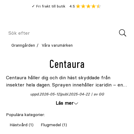
Gå
Genomsnitt
4.5
Fri frakt till butik
kund
till
Öppna
V
recension
huvudinnehållet
Meny
Sök
efter
Granngården
Våra varumärken
Centaura
Centaura håller dig och din häst skyddade från
insekter hela dagen. Sprayen innehåller icaridin – en
aktiv ingrediens som rekommenderas av WHO mot
uppd.
2026-05-12
publ.
2025-04-22
av GG
bett från malariamyggor. Produkten är skonsam, men
Läs mer
mycket effektiv. Den är enkel att använda och lämnar
en behaglig doft. Centaura ingår i Boehringer
Populära kategorier:
Ingelheim, en ledande aktör inom djurhälsa.
Hästvård (1)
Flugmedel (1)