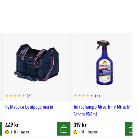
Scro
(2)
(2)
till
Ryktväska Equipage marin
Torrschampo Absorbine Miracle
hög
Groom 950ml
449 kr
319 kr
Få i lager
Få i lager
p
Köp
Köp