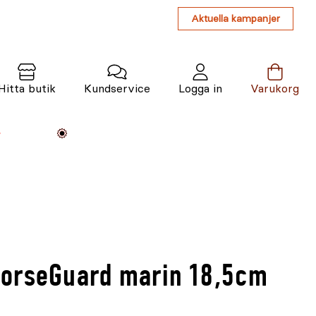
Aktuella kampanjer
Hitta butik
Kundservice
Logga in
Varukorg
Maskiner
Växter
Varumärken
Tjänster
Kunskap
orseGuard marin 18,5cm