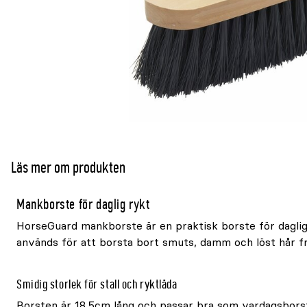
Läs mer om produkten
Mankborste för daglig rykt
HorseGuard mankborste är en praktisk borste för daglig
används för att borsta bort smuts, damm och löst hår fr
Smidig storlek för stall och ryktlåda
Borsten är 18,5cm lång och passar bra som vardagsborst