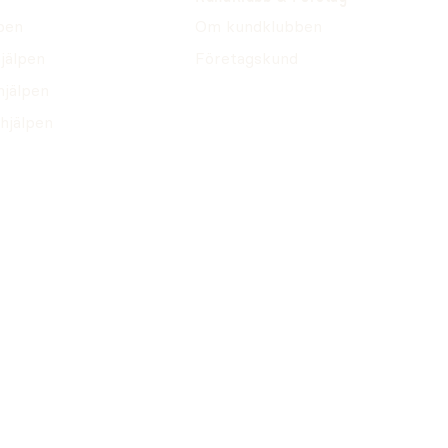
pen
Om kundklubben
jälpen
Företagskund
hjälpen
hjälpen