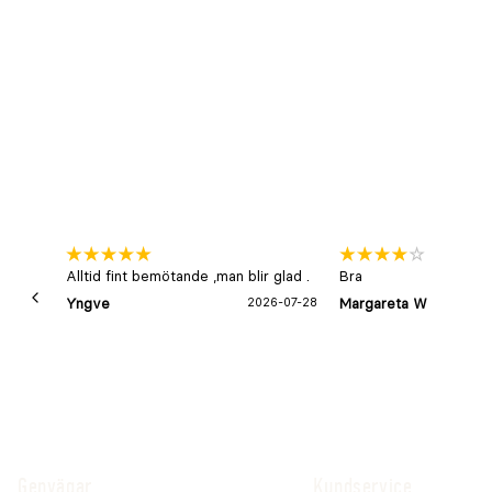
Alltid fint bemötande ,man blir glad .
Bra
Yngve
2026-07-28
Margareta W
Genvägar
Kundservice