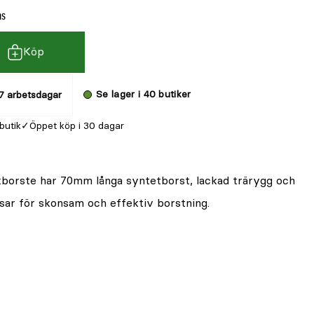
ms
Köp
Se lager i 40 butiker
7 arbetsdagar
 butik
Öppet köp i 30 dagar
orste har 70mm långa syntetborst, lackad trärygg och
sar för skonsam och effektiv borstning.