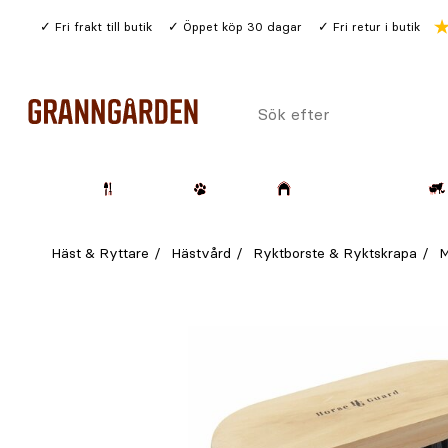
Gå
Fri frakt till butik
Öppet köp 30 dagar
Fri retur i butik
till
huvudinnehållet
Sök
efter
Trädgård
Husdjur
Lantbruk & Skog
Häst & Ryttare
Hästvård
Ryktborste & Ryktskrapa
M