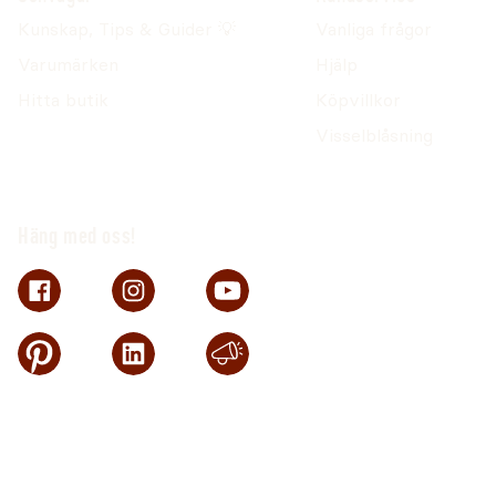
Kunskap, Tips & Guider 💡
Vanliga frågor
Varumärken
Hjälp
Hitta butik
Köpvillkor
Visselblåsning
Häng med oss!