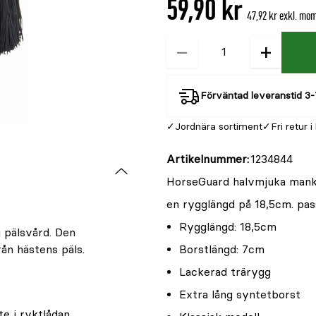
59,90 kr
är
47,92 kr exkl. mo
{0}
av
−
+
Kvantitet
5
Förväntad leveranstid 3-
Jordnära sortiment
Fri retur i
Artikelnummer
1234844
HorseGuard halvmjuka mankb
en rygglängd på 18,5cm. pas
Rygglängd: 18,5cm
 pälsvård. Den
ån hästens päls.
Borstlängd: 7cm
Lackerad trärygg
Extra lång syntetborst
e i ryktlådan.