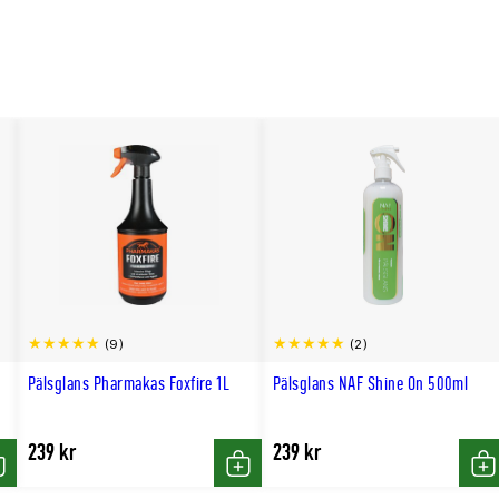
(9)
(2)
Pälsglans Pharmakas Foxfire 1L
Pälsglans NAF Shine On 500ml
239 kr
239 kr
öp
Köp
Kö