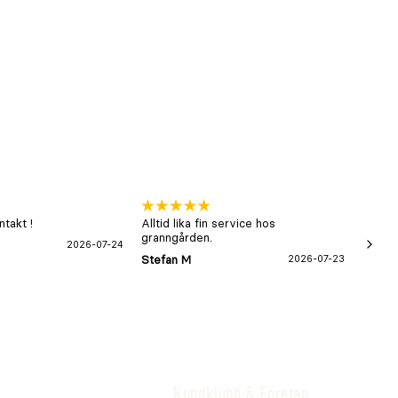
takt !
Alltid lika fin service hos
xx
granngården.
2026-07-24
Hans-B
Stefan M
2026-07-23
Kundklubb & Företag