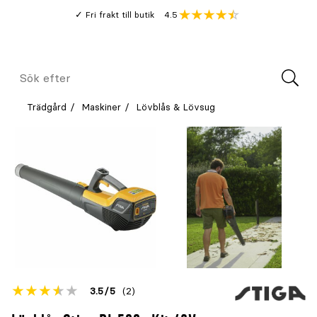
Gå
Genomsnitt
4.5
Fri frakt till butik
kund
till
Öppna
V
recension
huvudinnehållet
Meny
Sök
efter
Trädgård
Maskiner
Lövblås & Lövsug
Betyget
3.5
5
(2)
för
Öppna