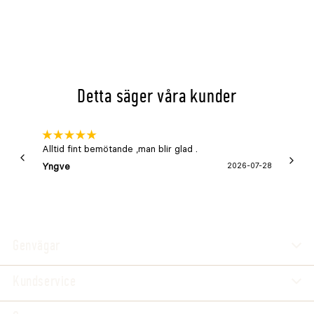
Detta säger våra kunder
Alltid fint bemötande ,man blir glad .
Bra
Yngve
2026-07-28
Marga
Genvägar
Kundservice