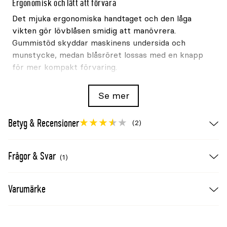
Ergonomisk och lätt att förvara
Det mjuka ergonomiska handtaget och den låga
vikten gör lövblåsen smidig att manövrera.
Gummistöd skyddar maskinens undersida och
munstycke, medan blåsröret lossas med en knapp
för mer kompakt förvaring.
Arbetstid
Se mer
Arbetstiden påverkas av hastighetsläge och
belastning. Vid full hastighet är arbetstiden upp till
Betyg & Recensioner
(2)
10 minuter. Ett generellt tekniskt riktvärde är 15
minuter med en variation på cirka ±20%, beroende
på hastighetsläge och belastning.
Frågor & Svar
(1)
Tekniska uppgifter
Varumärke
Motor: borstlös, 500W
Spänning: 48V
Maximal lufthastighet: 55m/s