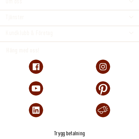
Om oss
Tjänster
Kundklubb & Företag
Häng med oss!
Trygg betalning