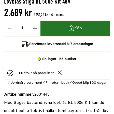
Lövblås Stiga BL 500e Kit 48V
denna
recensioner
2.689 kr
produkt
2.151,20 kr exkl. moms
är
−
+
Kvantitet
{0}
Köp
av
5
Förväntad leveranstid 3-7 arbetsdagar
Se lager i 58 butiker
Fri frakt på produkten!
Jordnära sortiment
Fri retur i butik
Öppet köp i 30 dagar
Artikelnummer
2001445
Med Stigas batteridrivna lövblås BL 500e Kit kan du
snabbt och effektivt hålla utomhusytorna fria från löv