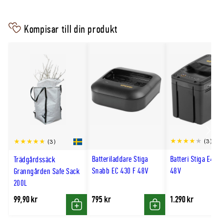
Maximal luftvolym: 11,28m³/min
Kompisar till din produkt
Hastighetslägen: 3
Vikt utan batteri: cirka 2,6kg
Funktion: blåser, ingen uppsamling
STIGA E 420 2,0Ah-batteri och laddare ingår
Se även
BL 500e utan batteri
Scro
Batteri STIGA E 420 2Ah
(3)
(3)
till
Batteriladdare Stiga
Batteri Stiga E42
Trädgårdssäck
hög
Snabb EC 430 F 48V
48V
Granngården Safe Sack
200L
99,90 kr
795 kr
1.290 kr
Köp
Köp