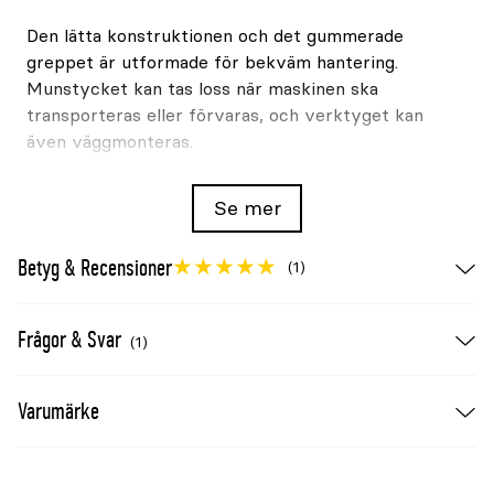
Den lätta konstruktionen och det gummerade
greppet är utformade för bekväm hantering.
Munstycket kan tas loss när maskinen ska
transporteras eller förvaras, och verktyget kan
även väggmonteras.
Batteri och laddare ingår
Se mer
Kitet innehåller ett 4,0Ah ONE+-batteri och
laddare. Batteriet kan användas med andra
Betyg & Recensioner
(1)
kompatibla verktyg och trädgårdsmaskiner i
Ryobis 18V ONE+-system.
Frågor & Svar
(1)
Produktfördelar
Komplett kit för den som saknar ONE+-
Varumärke
batteri
Variabel hastighet ger bättre kontroll på olika