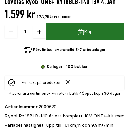
Lövblås Ryobi ONE+ RY18BLB-140 18V 4,0Ah
denna
recensioner
1.599 kr
produkt
1.279,20 kr exkl. moms
är
−
+
Kvantitet
{0}
Köp
av
5
Förväntad leveranstid 3-7 arbetsdagar
Se lager i 100 butiker
Fri frakt på produkten!
Jordnära sortiment
Fri retur i butik
Öppet köp i 30 dagar
Artikelnummer
2000620
Ryobi RY18BLB-140 är ett komplett 18V ONE+-kit med
variabel hastighet, upp till 161km/h och 9,9m³/min