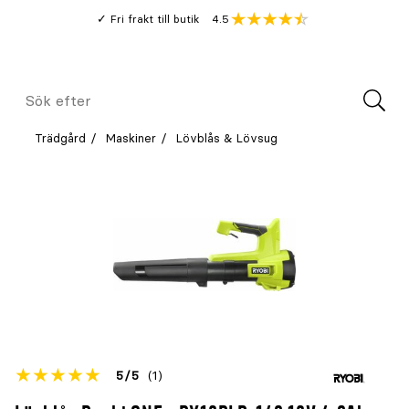
Gå
Genomsnitt
4.5
Fri frakt till butik
kund
till
Öppna
V
recension
huvudinnehållet
Meny
Sök
efter
Trädgård
Maskiner
Lövblås & Lövsug
Betyget
5
5
(1)
för
Öppna