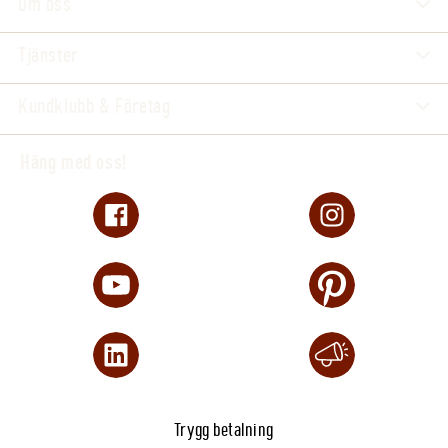
Om oss
Tjänster
Kundklubb & Företag
Häng med oss!
Trygg betalning