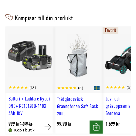
underlag
Avtagbart munstycke sparar plats vid
Kompisar till din produkt
förvaring
Favorit
Låg vikt och gummerat grepp underlättar
längre användning
Teknisk information
Batterisystem
18V ONE+
Motor
Standardmotor
Scro
Lufthastighet
Upp till 161km/h
(13)
(3)
(3)
till
Luftvolym
Upp till 9,9m³/min
Batteri + Laddare Ryobi
Löv- och
Trädgårdssäck
hög
Hastighetsreglering
Variabel avtryckare
ONE+ RC18120B-140X
gräsuppsamlare
Granngården Safe Sack
4Ah 18V
Gardena
Munstycke
Avtagbart
200L
Batteri
1 x 4,0Ah ONE+
999 kr
99,90 kr
1.699 kr
Tidligere
1.699 kr
lägsta
Köp i butik
Laddare
Ingår
Tillfälligt
Köp
pris