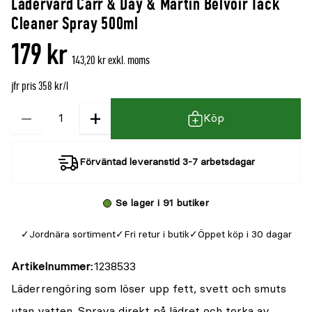
Lädervård Carr & Day & Martin Belvoir Tack
Cleaner Spray 500ml
179 kr
143,20 kr exkl. moms
jfr pris 358 kr/l
−
+
Kvantitet
Köp
Förväntad leveranstid 3-7 arbetsdagar
Se lager i 91 butiker
Jordnära sortiment
Fri retur i butik
Öppet köp i 30 dagar
Artikelnummer
1238533
Läderrengöring som löser upp fett, svett och smuts
utan vatten. Spraya direkt på lädret och torka av.