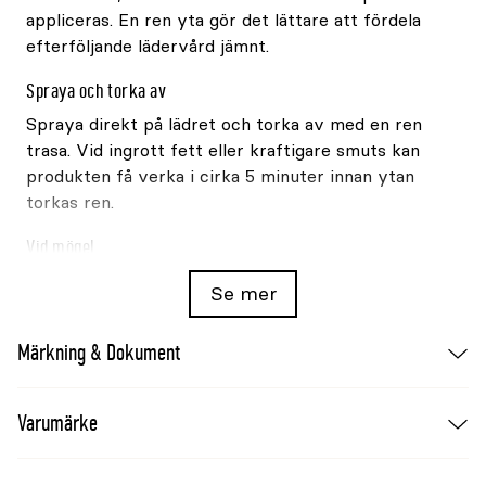
appliceras. En ren yta gör det lättare att fördela
efterföljande lädervård jämnt.
Spraya och torka av
Spraya direkt på lädret och torka av med en ren
trasa. Vid ingrott fett eller kraftigare smuts kan
produkten få verka i cirka 5 minuter innan ytan
torkas ren.
Vid mögel
Om produkten används på mögelangripet läder ska
Se mer
trasan kasseras efter rengöringen och inte
användas på annan utrustning. Förvara
Märkning & Dokument
mögelangripna produkter åtskilda från övrigt läder
tills de har rengjorts.
Varumärke
Viktigt att tänka på
Produkten kan användas på syntetläder. Den är