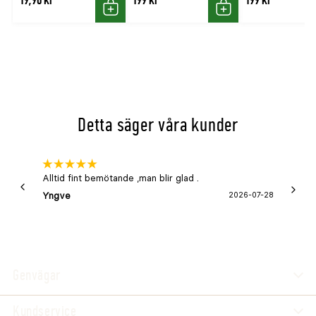
Köp
Köp
Detta säger våra kunder
Alltid fint bemötande ,man blir glad .
Bra
Yngve
2026-07-28
Marga
Genvägar
Kundservice