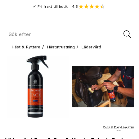
Gå
Genomsnitt
4.5
Fri frakt till butik
kund
till
Öppna
V
recension
huvudinnehållet
Meny
Sök
efter
Häst & Ryttare
Hästutrustning
Lädervård