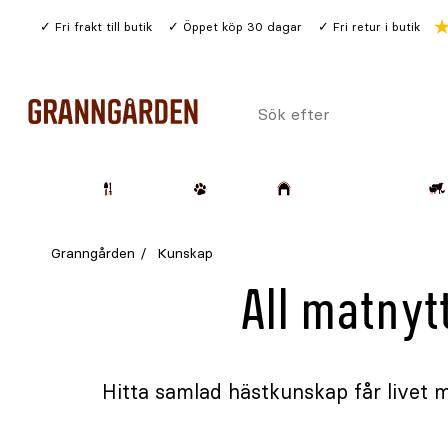
Gå
Fri frakt till butik
Öppet köp 30 dagar
Fri retur i butik
till
huvudinnehållet
Sök
efter
Trädgård
Husdjur
Lantbruk & Skog
Granngården
Kunskap
All matnyt
Hitta samlad hästkunskap får livet m