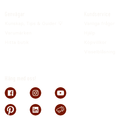
Genvägar
Kundservice
Kunskap, Tips & Guider 💡
Vanliga frågor
Varumärken
Hjälp
Hitta butik
Köpvillkor
Visselblåsning
Häng med oss!