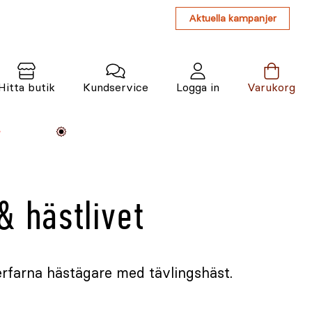
Aktuella kampanjer
Hitta butik
Kundservice
Logga in
Varukorg
Maskiner
Växter
Varumärken
Tjänster
Kunskap
& hästlivet
 erfarna hästägare med tävlingshäst.