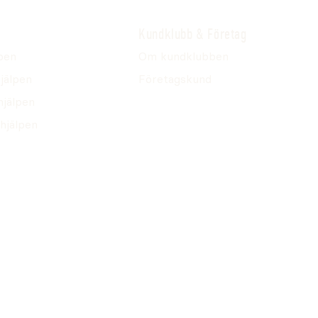
Kundklubb & Företag
pen
Om kundklubben
jälpen
Företagskund
hjälpen
hjälpen