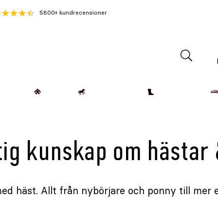
5800+ kundrecensioner
Lantdjur
Hemmet
Häst & Ryttare
Kläder & Skor
tig kunskap om hästar 
ed häst. Allt från nybörjare och ponny till mer