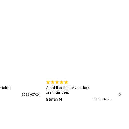
takt !
Alltid lika fin service hos
xx
granngården.
2026-07-24
Hans-B
Stefan M
2026-07-23