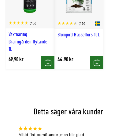
(18)
(19)
Växtnäring
Blomjord Hasselfors 10L
Granngården flytande
1L
69,90 kr
44,90 kr
Köp
Köp
Detta säger våra kunder
Alltid fint bemötande ,man blir glad .
Bra