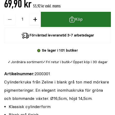
69,90 kr
55,92 kr exkl. moms
−
+
Kvantitet
Köp
Förväntad leveranstid 3-7 arbetsdagar
Se lager i 101 butiker
Jordnära sortiment
Fri retur i butik
Öppet köp i 30 dagar
Artikelnummer
2000301
Cylinderkruka från Zeline i blank grå ton med mörkare
pigmenteringar. En elegant inomhuskruka för gröna
och blommande växter. Ø16,5cm, höjd 14,5cm.
Klassisk cylinderform
Blank grå finish