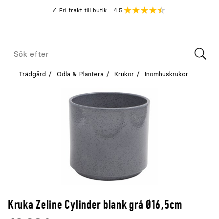
Gå
Genomsnitt
4.5
Fri frakt till butik
kund
till
Öppna
V
recension
huvudinnehållet
Meny
Sök
efter
Trädgård
Odla & Plantera
Krukor
Inomhuskrukor
Kruka Zeline Cylinder blank grå Ø16,5cm