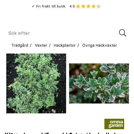
Gå
Genomsnitt
4.5
Fri frakt till butik
kund
till
Öppna
V
recension
huvudinnehållet
Meny
Sök
efter
Trädgård
Växter
Häckplantor
Övriga Häckväxter