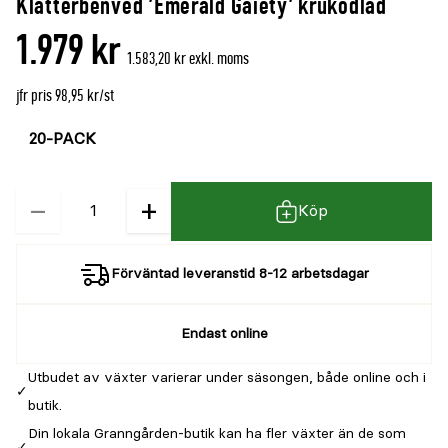
Klätterbenved 'Emerald Gaiety' krukodlad
1.979 kr
1.583,20 kr exkl. moms
jfr pris 98,95 kr/st
Välj
Välj
färg
storlek
−
+
Kvantitet
Köp
Förväntad leveranstid 8-12 arbetsdagar
Endast online
Utbudet av växter varierar under säsongen, både online och i
butik.
Din lokala Granngården-butik kan ha fler växter än de som