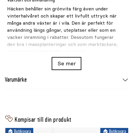
Häcken behåller sin grönvita färg även under
vinterhalvåret och skapar ett livfullt uttryck när
många andra växter är i vila. Den är perfekt för
användning längs gångar, uteplatser eller som en
vacker inramning i rabatter. Dessutom fungerar
den bra i massplanteringar och som marktäckare,
samt passar i rabatt eller stenparti.
Se mer
Placering och skötsel
Den trivs i både soliga och skuggiga lägen och är
Varumärke
anpassningsbar till olika jordtyper, även
väldränerade och lätt torrare jordar. Växten är
härdig och tål både kyla och vind, vilket gör den
perfekt för nordiska trädgårdar. Klätterbenved
kräver minimalt underhåll och behöver bara en lätt
beskärning för att bibehålla sin täta och prydliga
Kompisar till din produkt
form.
🏠︎ Butiksvara
🏠︎ Butiksvara