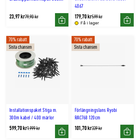
4067
23,97 kr
179,70 kr
Tidligere
Tidligere
79,90 kr
599 kr
lägsta
lägsta
Få i lager
Köp
Köp
pris
pris
70% rabatt
70% rabatt
Sista chansen
Sista chansen
Installationspaket Stiga m.
Förlängningslans Ryobi
300m kabel / 400 märlor
RAC768 120cm
599,70 kr
101,70 kr
Tidligere
Tidligere
1.999 kr
339 kr
lägsta
lägsta
Köp
Köp
pris
pris