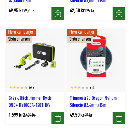
Ø2,4mmx15m
Silencio Ø3,0mmx15m
49,95 kr
62,50 kr
Tidligere
Tidligere
99,90 kr
125 kr
lägsta
lägsta
Köp
Köp
pris
pris
Flera kampanjer
Flera kampanjer
Sista chansen
Sista chansen
(6)
(1)
Gräs-/Häcktrimmer Ryobi
Trimmertråd Oregon Nylium
ONE+ RY18GSA-120T 18V
Silencio Ø2,4mmx15m
1.599 kr
49,50 kr
Tidligere
Tidligere
2.499 kr
99 kr
lägsta
lägsta
Köp
Köp
pris
pris