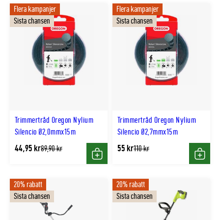
Flera kampanjer
Flera kampanjer
Sista chansen
Sista chansen
Trimmertråd Oregon Nylium
Trimmertråd Oregon Nylium
Silencio Ø2,0mmx15m
Silencio Ø2,7mmx15m
44,95 kr
55 kr
Tidligere
Tidligere
89,90 kr
110 kr
lägsta
lägsta
Köp
Köp
pris
pris
20% rabatt
20% rabatt
Sista chansen
Sista chansen