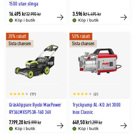
1500 utan slinga
16.495 kr
3.596 kr
Tidligere
Tidligere
32.990 kr
4.495 kr
lägsta
lägsta
Köp i butik
Köp i butik
Tillfälligt
Tillfällig
pris
pris
slut
slut
20% rabatt
50% rabatt
online
online
Sista chansen
Sista chansen
(17)
(2)
Gräsklippare Ryobi MaxPower
Tryckpump AL-KO Jet 3000
RY36LMXSP53A-160 36V
Inox Classic
7.199,20 kr
649,50 kr
Tidligere
Tidligere
8.999 kr
1.299 kr
lägsta
lägsta
Köp i butik
Köp i butik
Tillfälligt
Tillfällig
pris
pris