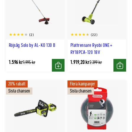
(2)
(22)
Röjsåg Solo by AL-KO 130 B
Plattrensare Ryobi ONE+
RY18PCA-120 18V
1.596 kr
1.919,20 kr
Tidligere
Tidligere
1.995 kr
2.399 kr
lägsta
lägsta
Köp
Köp
pris
pris
20% rabatt
Flera kampanjer
Sista chansen
Sista chansen