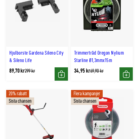
Hjulborste Gardena Sileno City
Trimmertråd Oregon Nylium
& Sileno Life
Starline Ø1,3mmx15m
89,70 kr
34,95 kr
Tidligere
Tidligere
299 kr
69,90 kr
lägsta
lägsta
Köp
Köp
pris
pris
20% rabatt
Flera kampanjer
Sista chansen
Sista chansen