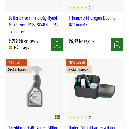
(1)
Batteridriven motorsåg Ryobi
Trimmertråd Oregon Duoline
MaxPower RY36CSX40B-0 36V
Ø2,0mmx15m
ex. batteri
2.719,20 kr
26,97 kr
Tidligere
Tidligere
3.399 kr
89,90 kr
lägsta
lägsta
Få i lager
Köp
Köp
pris
pris
70% rabatt
70% rabatt
Sista chansen
Sista chansen
(1)
Underhållskit Gardena Robot
Gräsklippartvätt Aspen 500ml