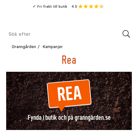
Gå
Genomsnitt
4.5
Fri frakt till butik
kund
till
Öppna
V
recension
huvudinnehållet
Meny
Sök
efter
Granngården
Kampanjer
Rea
REA
Fynda i butik och på granngården.se