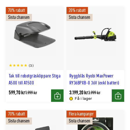
70% rabatt
20% rabatt
Sista chansen
Sista chansen
(3)
Tak till robotgräsklippare Stiga
Ryggblås Ryobi MaxPower
A500 till A1500
RY36BPXB-0 36V (exkl batteri)
599,70 kr
3.199,20 kr
Tidligere
Tidligere
1.999 kr
3.999 kr
lägsta
lägsta
Få i lager
Köp
Köp
pris
pris
70% rabatt
Flera kampanjer
Sista chansen
Sista chansen