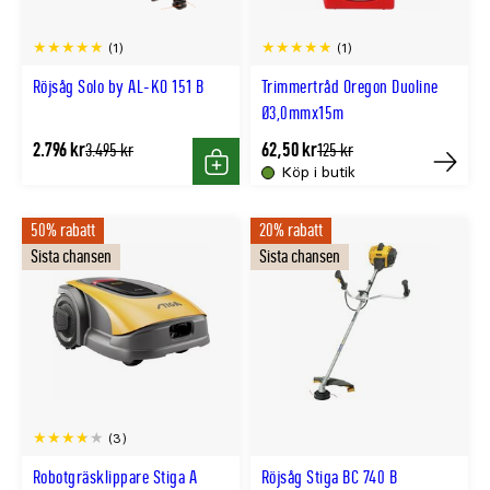
(1)
(1)
Röjsåg Solo by AL-KO 151 B
Trimmertråd Oregon Duoline
Ø3,0mmx15m
2.796 kr
62,50 kr
Tidligere
Tidligere
3.495 kr
125 kr
lägsta
lägsta
Köp i butik
Köp
Tillfällig
pris
pris
slut
50% rabatt
20% rabatt
online
Sista chansen
Sista chansen
(3)
Robotgräsklippare Stiga A
Röjsåg Stiga BC 740 B